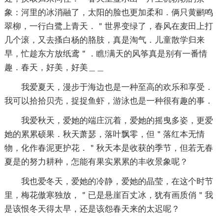
象：河里的冰消融了，太阳的脸也更加柔和．俩只黄鹂鸣
翠柳，一行白鹭上青天．＂世界变绿了，春风在麦田上打
几个滚，又去搔白杨的胳肢，真是淘气．儿童散学归来
早，忙趁东方放纸鸢＂．瞧!满天的风筝真是别有一番情
趣．春天，好美，好美＿＿
我爱夏天，漫步于海边也是一种至高的欢乐和享受．
我可以拾拾贝壳，捉捉鱼虾，游泳也是一种很有趣的事．
我爱秋天，爱她的端庄沉着，爱她的摇曳多姿，更爱
她的累累硕果．秋天萧瑟，落叶飘零，但＂落红本无情
物，化作春泥更护花．＂秋天本是收获的季节，但若无春
夏是的努力耕种，怎能有果实累累的丰收景象呢？
我也爱冬天，爱她的冷静，爱她的晶莹，在这个时节
里，梅花傲寒独放，＂已是悬崖百丈冰，犹有画质俏＂我
是该恨冬天得太早，还是该怨春天来的太迟呢？