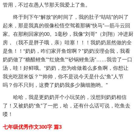
管用，不过在愚人节那天我爱上了鱼。
终于到下午“解放”的时间了，我的肚子“咕咕”的叫了
起来，那是我真的很像松悟空驾着那辆“快马”—筋斗云回
家。在那刚回家的00。1毫秒，我像“刘哥”（刘翔）冲进厨
房，（我不是胖子哦，亲）哇塞！！！我奶奶居然做的全
是鱼！！“奶奶，咋们家开鱼馆啊？”奶奶没理会我，我看
奶奶做了“糖醋鲤鱼”“红烧鱼”“砂锅鲤鱼汤”……我尝了一口
汤，哇！好鲜哦。“奶奶，您为啥做着么多鱼啊，你想让
我光吃甜米饭？”“帅帅，你不是说今天是什么“鱼”人节
吗？你不只到，这费了奶奶我多少脑细胞哟。”
哈哈，我是更奶奶开个小玩笑的，没想到奶奶相信
了！又被奶奶“鱼”了一把，哈，还有什么话可说，吃鱼去
喽！
七年级优秀作文300字 篇3