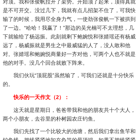
对顶。我和张俊帆拉开了架势。开始顶了起来，顶得真就
是不可开交。没过几下，我就有点儿招架不住了，可我快
输了的时候，我用尽全身力气，一使劲张俊帆一下被拱到
了一边。“哈哈！我赢了！”那边的吴光楠可不太理想，几
下就输给了杨远振。此刻就剩下鲍婉悦和张婧瑶还有杨威
远了，杨威振就是男生之中最威猛的人了，没人敢和他
对。张婧瑶和鲍婉悦商量好一齐对他，可两个人也不就是
他的对手。没几个回合就败下阵来。
我们伙玩“顶屁股”虽然输了，可我们还就是十分快乐
的。
快乐的一天作文（2）：
这天就是星期日，爸爸带我和他的朋友共十个大人，
两个小朋友，去谷里的朴树园农庄钓鱼。
我们先找了一个比较大的池塘，然后我们拿出鱼竿和