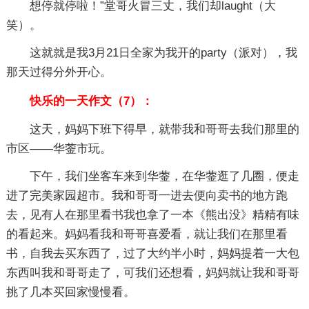
想停就停啦！”堂哥火冒三丈，我们却laught（大
笑）。
这就就是我3月21日全家为我开的party（派对），我
那天过得分外开心。
快乐的一天作文（7）：
这天，妈妈下班下得早，就带我和哥哥去我们那里的
市区——华蓥市玩。
下午，我们坐客车来到华蓥，在华蓥逛了几圈，便走
进了完美家园超市。我和哥哥一进去便向卖书的地方跑
去，见有人在那里看书我也拿了一本《熊出没》精精有味
的看起来。妈妈看我和哥哥喜爱看，就让我们在那里看
书，自我去买东西了，过了大约半小时，妈妈提着一大包
东西叫我和哥哥走了，可我们还想看，妈妈就让我和哥哥
挑了几本买回家慢慢看。