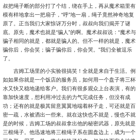
叔把绳子断的部分打了个结，绕在手上，再从魔术箱里有
模有样地拿出一把扇子，“呼”地一扇，绳子竟然神奇地复
原了。正当我们大家惊讶万分时，叔叔向我们揭开了谜
底。原先，魔术也就是“骗人”的啊。魔术叔叔说：“魔术与
骗子相同的就是，都就是骗人的。但不一样的就是，魔术
骗你后，你会笑；骗子骗你后，你会哭。”我们全被逗乐
了。
吉姆工场里的小实验很搞笑！全就是来自于生活。例
如如果你就是一个饭店的服务员，如何用一个盘子将三杯
水又快又稳地递给客户。我们有很多观众上台表演，有的
靠加快速度，想利用冲过去的力气完成任务，但没有成
功；还有的就是极其留意翼翼地端着杯子走，可还就是百
密一疏，水被洒出一些来。就在这快也不就是，慢也不就
是的时候，吉姆工场的叔叔拿出他的秘密武器，原先就是
三根绳子。他迅速地将三根绳子系在圆盘边上，成为一个