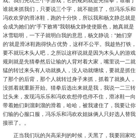
戏。我们先玩三个字游戏，它的规则就是先猜拳，谁输了
谁就来抓我们，只要说三个字，就不能抓了，但冯乐乐和
冯欢欢穿的滑冰鞋，跑的十分快，所以我和杨文静总就是
会成为她们的“手下败将”我朝杨文静使使眼色，她真就是
冰雪聪明，一下子就明白我的意思，杨文静说：“她们穿
的'就是滑冰鞋跑得快占优势，这样不公平。我趁热打铁，
要不就玩木头人吧，之所以这样说就是因为木头人的游戏
规则就是先猜拳然后让输的人背对着大家，嘴里说一二就
猛的转过来头有人动就换人，没人动就继续，要就是抓住
了那个的后背，那个人就转过身子来抓，抓着了就换人，
没抓着就重新开始。猜拳后选出来就是我，我说一二三转
过头来，发现冯乐乐和冯欢欢想停也停不住，滑冰鞋一向
带着她们刺溜刺溜的滑着，哈哈，被我逮住了，我要让你
们输的心服口服，冯乐乐和冯欢欢姐妹俩人只好选人替我
接班了。。
正当我们玩的兴高采列的时候，天黑了，我要回家吃