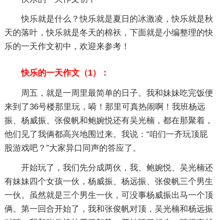
快乐就是什么？快乐就是夏日的冰激凌，快乐就是秋
天的落叶，快乐就是冬天的棉袄，下面就是小编整理的快
乐的一天作文初中，欢迎来参考！
快乐的一天作文（1）：
周五，就是一周里最简单的日子。我和妹妹吃完饭便
来到了36号楼那里玩，嗬！那里可真热闹啊！我班杨远
振、杨威振、张俊帆和鲍婉悦还有吴光楠，都在那聚着，
他们见了我俩都高兴地围过来。我说：“咱们一齐玩顶屁
股游戏吧？”大家异口同声的答应了。
开始玩了，我们先分成两伙，我、鲍婉悦、吴光楠还
有妹妹四个女孩一伙，杨威振、杨远振、张俊帆三个男生
一伙。虽然就是三个男生一伙，可没事杨威振出马一个顶
俩。第一回合开始了，我和张俊帆对顶，吴光楠和杨远振