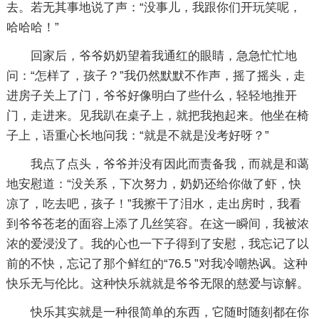
去。若无其事地说了声：“没事儿，我跟你们开玩笑呢，
哈哈哈！”
回家后，爷爷奶奶望着我通红的眼睛，急急忙忙地
问：“怎样了，孩子？”我仍然默默不作声，摇了摇头，走
进房子关上了门，爷爷好像明白了些什么，轻轻地推开
门，走进来。见我趴在桌子上，就把我抱起来。他坐在椅
子上，语重心长地问我：“就是不就是没考好呀？”
我点了点头，爷爷并没有因此而责备我，而就是和蔼
地安慰道：“没关系，下次努力，奶奶还给你做了虾，快
凉了，吃去吧，孩子！”我擦干了泪水，走出房时，我看
到爷爷苍老的面容上添了几丝笑容。在这一瞬间，我被浓
浓的爱浸没了。我的心也一下子得到了安慰，我忘记了以
前的不快，忘记了那个鲜红的“76.5 ”对我冷嘲热讽。这种
快乐无与伦比。这种快乐就就是爷爷无限的慈爱与谅解。
快乐其实就是一种很简单的东西，它随时随刻都在你