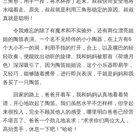
三角形，用手一拎，将水杯拎了起来。叔叔快而安全地将
水端着走。原先，叔叔就是利用三角形稳定的原因。叔叔
真就是聪明！
令我难忘的除了有魔术和不实验外，还有两位漂亮姐
姐的陶笛表演。一个名不见经传的小小陶器，在上方有6
个大小不一的洞，利用手指的打开，合上，以及嘴巴的轻
轻吹奏，便能吹出动听的旋律。我和妈妈被那首《荷塘月
色》深深吸引了。因为陶笛姐姐说，这个小乐器即易学，
又轻巧，能够随着携带，进行即兴表演，于就是妈妈和我
各买了一只陶笛。
回家的路上，爸爸开着车，我和妈妈认真地看着简
谱，开心地吹起了陶笛。我们虽然水平不怎样样，但学起
来很投入，完全不顾其他人的感受，哪里明白爸爸已经苦
不堪言了。爸爸一个劲儿地哀求：“求求你们两位大人，
高抬贵手，休息一下吧！”哈哈！