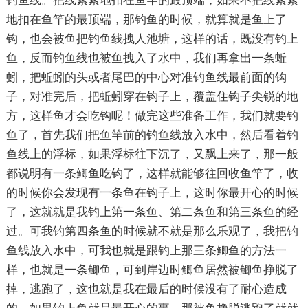
钓鱼线。把线紧紧地扣在鱼竿的最顶端，如果不把线紧紧
地扣在鱼竿的最顶端，那钓鱼的时候，就算就是鱼上了
钩，也会被鱼把钓鱼线拽人池塘，这样的话，既没有钓上
鱼，反而钓鱼线也被鱼拽入了水中，我们再拿出一条蚯
蚓，把蚯蚓的头或者尾巴的中心对准钓鱼线最前面的钩
子，对准完后，把蚯蚓穿在钩子上，覆盖住钩子尖锐的地
方，这样鱼才会吃钩呢！做完这些准备工作，我们就要钓
鱼了，首先我们把鱼竿前的钓鱼线放入水中，然后看着钓
鱼线上的浮标，如果浮标往下沉了，又飘上来了，那一般
都说明有一条鲫鱼吃钩了，这样就能够往回收鱼竿了，收
的时候你会发现有一条鱼在钩子上，这时你最开心的时候
了，这就就是我钓上第一条鱼、第二条鱼和第三条鱼的经
过。可我钓第四条鱼的时候就不就是那么乐观了，我把钓
鱼线放入水中，可我也就是跟钓上那三条鲫鱼的方法一
样，也就是一条鲫鱼，可到岸边时鲫鱼居然被鲫鱼挣脱了
掉，逃跑了，这也就是我在最后的时候没有了耐心造成