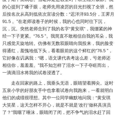
的心提到了嗓子眼，老师先用凌厉的目光扫视了全班，然
后按名次从高到低依次宣读分数：“迟洋洋93.5分，王霁月
91.5 。”在老师读卷子的时候，我的心也同时往下沉，
沉，沉。突然老师念到了我的名字“黄安琪”，我绷紧的神
经一下子更紧。“76.5 ”。我简直不敢相信自我的耳朵，我
只感觉天旋地转。仿佛有无数双眼睛向我投来，我的脸变
得通红，羞愧地低下头，看着眼前的这个鲜红的“76.5 ”，
它好像在讥讽我：“嗯，语文课代表考这么差，亏老师还
相信你，羞羞羞。”我不知怎样了泪水一下子夺眶而出，
一滴滴泪水将我的试卷浸透了。
走在回家的路上，我垂头无语，眼睛望着脚尖。这时
五泉小学的好朋友手中也拿着试卷向我跑来，一看就明白
他们的成绩很理想。其中一位同学幽默地问我：“黄安琪
大笑星，这天怎样不开心，就是不就是‘改行’做杯具演员
了？”我咽了唾沫，眼睛闭了闭，把不争气的泪水赶了回