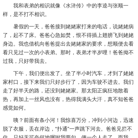
我和表弟的相识就像《水浒传》中的李逵与张顺一
样，是不打不相识。
暑假的一天，爸爸接到姥姥家打来的电话，说姥姥病
了，起不了床。爸爸心急如焚，恨不得插上翅膀飞到姥姥
身边。我也借机向爸爸提出去姥姥家的要求，想顺便去看
看只见过一次的小表弟。那时，表弟才半岁哩！爸爸拗不
过我，只好带我去。
下午，我们便出发了。坐了半小时汽车，才到了姥姥
家村口，接下来我们只好步行了，因为车驶不进去。我们
走了好半天的路，还没到姥姥家。那太阳正疯狂地散着
热，再加上一丝风也没有，热得我满头大汗，真不知爸爸
感觉如何。
咦？前面有条小河！我惊喜万分，冲到小河边，迅速
脱了衣服，丢在岸边，“扑通”一声跳下河去。爸爸见拦不
住，只好无可奈何地嘱咐我两句，便一个人走了。而我