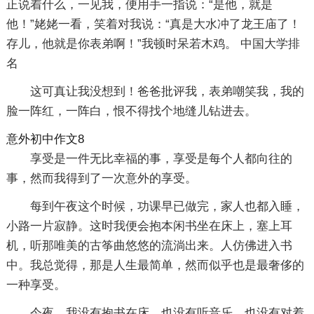
正说着什么，一见我，便用手一指说：“是他，就是
他！”姥姥一看，笑着对我说：“真是大水冲了龙王庙了！
存儿，他就是你表弟啊！”我顿时呆若木鸡。 中国大学排
名
这可真让我没想到！爸爸批评我，表弟嘲笑我，我的
脸一阵红，一阵白，恨不得找个地缝儿钻进去。
意外初中作文8
享受是一件无比幸福的事，享受是每个人都向往的
事，然而我得到了一次意外的享受。
每到午夜这个时候，功课早已做完，家人也都入睡，
小路一片寂静。这时我便会抱本闲书坐在床上，塞上耳
机，听那唯美的古筝曲悠悠的流淌出来。人仿佛进入书
中。我总觉得，那是人生最简单，然而似乎也是最奢侈的
一种享受。
今夜，我没有抱书在床，也没有听音乐，也没有对着