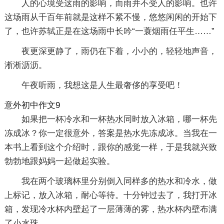
人的心境受这雨的影响，而雨并不受人的影响。也许
这场雨从千百年前就是这样不紧不慢，悠悠闲闲的开始下
了，也许苏轼正是在这场雨中长吟“一蓑烟雨任平生……”
夜更深更静了，雨仍在下着，小小的，轻轻地声音，
淅淅沥沥。
午夜听雨，我想这是人生最奢侈的享受吧！
意外初中作文9
如果把一杯冷水和一杯热水同时放入冰箱，哪一杯先
冻成冰？你一定很意外，答案是热水先冻成冰。当我在一
本书上看到这个介绍时，跟你的感觉一样，于是我就兴致
勃勃地跟妈妈一起做起实验。
我在两个玻璃杯里分别倒入同样多的热水和冷水，做
上标记，放入冰箱，耐心等待。十分钟过去了，我打开冰
箱，发现冷水杯内壁起了一层薄薄的雾，热水杯内壁布满
了小水珠。