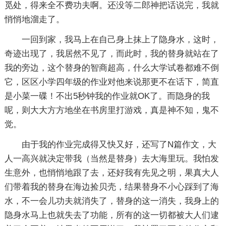
觅处，得来全不费功夫啊。还没等二郎神把话说完，我就
悄悄地溜走了。
一回到家，我马上在自己身上抹上了隐身水，这时，
奇迹出现了，我居然不见了，而此时，我的替身就站在了
我的旁边，这个替身的智商超高，什么大学试卷都难不倒
它，区区小学四年级的作业对他来说那更不在话下，简直
是小菜一碟！不出5秒钟我的作业就OK了。而隐身的我
呢，则大大方方地坐在书房里打游戏，真是神不知，鬼不
觉。
由于我的作业完成得又快又好，还写了N篇作文，大
人一高兴就决定带我（当然是替身）去大海里玩。我怕发
生意外，也悄悄地跟了去，还好我有先见之明，果真大人
们带着我的替身在海边捡贝壳，结果替身不小心踩到了海
水，不一会儿功夫就消失了，替身的这一消失，我身上的
隐身水马上也就失去了功能，所有的这一切都被大人们逮