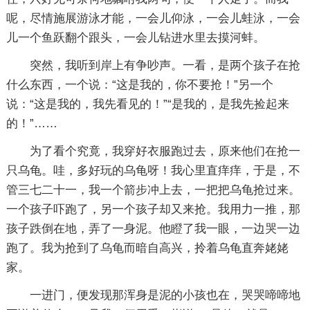
呢，尽情施展游泳才能，一会儿仰泳，一会儿蛙泳，一会
儿一个鱼跃翻个跟头，一会儿钻进水里去摸河蚌。
突然，我听到岸上有争吵声。一看，是两个孩子在抢
什么东西，一个说：“这是我的，你不要抢！”另一个
说：“这是我的，我先看见的！”“是我的，是我先捡起来
的！”……
为了看个究竟，我穿好衣服跑过去，原来他们在抢一
只乌龟。哇，多好玩的乌龟呀！我心里直痒痒，于是，不
管三七二十一，我一个箭步冲上去，一把把乌龟抢过来。
一个孩子吓跑了，另一个孩子却又来抢。我用力一推，那
孩子跌倒在地，弄了一身泥。他瞪了我一眼，一边哭一边
跑了。我为抢到了乌龟而暗自高兴，拎着乌龟直奔姥姥
家。
一进门，便发现那浑身是泥的小孩也在，哭哭啼啼地