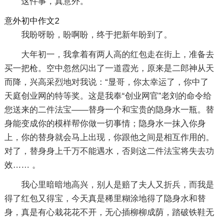
这件事，真意外。
意外初中作文2
我盼呀盼，盼啊盼，终于把新年盼到了。
大年初一，我拿着有两人高的红包走在街上，准备去
买一把枪。空中忽然闪出了一道霞光，原来是二郎神从天
而降，兴高采烈地对我说：“显哥，你太幸运了，你中了
天庭创业网的特等奖。这是我奉“创业网官”老刘的命令给
您送来的二件法宝――替身一个和宝贵的隐身水一瓶。替
身能变成你的模样帮你做一切事情；隐身水一抹入你身
上，你的替身就会马上出现，你跟他之间是相互作用的。
对了，替身身上千万不能遇水，否则这二件法宝将失去功
效…… 。
我心里暗暗地高兴，别人是赔了夫人又折兵，而我是
得了红包又得宝，今天真是稀里糊涂地得了隐身水和替
身，真是有心栽花花不开，无心插柳柳成荫，踏破铁鞋无