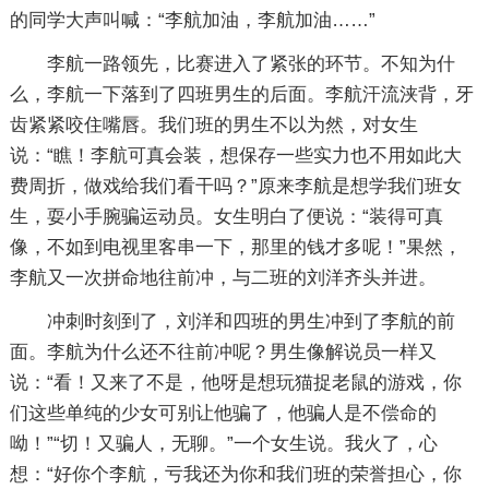
的同学大声叫喊：“李航加油，李航加油……”
李航一路领先，比赛进入了紧张的环节。不知为什
么，李航一下落到了四班男生的后面。李航汗流浃背，牙
齿紧紧咬住嘴唇。我们班的男生不以为然，对女生
说：“瞧！李航可真会装，想保存一些实力也不用如此大
费周折，做戏给我们看干吗？”原来李航是想学我们班女
生，耍小手腕骗运动员。女生明白了便说：“装得可真
像，不如到电视里客串一下，那里的钱才多呢！”果然，
李航又一次拼命地往前冲，与二班的刘洋齐头并进。
冲刺时刻到了，刘洋和四班的男生冲到了李航的前
面。李航为什么还不往前冲呢？男生像解说员一样又
说：“看！又来了不是，他呀是想玩猫捉老鼠的游戏，你
们这些单纯的少女可别让他骗了，他骗人是不偿命的
呦！”“切！又骗人，无聊。”一个女生说。我火了，心
想：“好你个李航，亏我还为你和我们班的荣誉担心，你