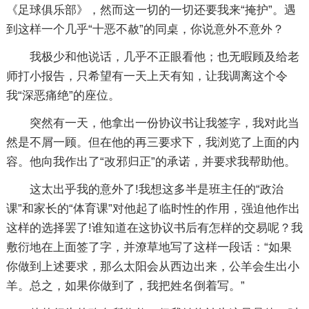
《足球俱乐部》，然而这一切的一切还要我来“掩护”。遇
到这样一个几乎“十恶不赦”的同桌，你说意外不意外？
我极少和他说话，几乎不正眼看他；也无暇顾及给老
师打小报告，只希望有一天上天有知，让我调离这个令
我“深恶痛绝”的座位。
突然有一天，他拿出一份协议书让我签字，我对此当
然是不屑一顾。但在他的再三要求下，我浏览了上面的内
容。他向我作出了“改邪归正”的承诺，并要求我帮助他。
这太出乎我的意外了!我想这多半是班主任的“政治
课”和家长的“体育课”对他起了临时性的作用，强迫他作出
这样的选择罢了!谁知道在这协议书后有怎样的交易呢？我
敷衍地在上面签了字，并潦草地写了这样一段话：“如果
你做到上述要求，那么太阳会从西边出来，公羊会生出小
羊。总之，如果你做到了，我把姓名倒着写。”