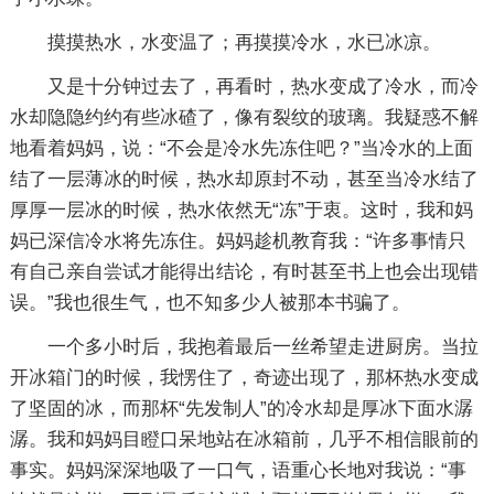
摸摸热水，水变温了；再摸摸冷水，水已冰凉。
又是十分钟过去了，再看时，热水变成了冷水，而冷
水却隐隐约约有些冰碴了，像有裂纹的玻璃。我疑惑不解
地看着妈妈，说：“不会是冷水先冻住吧？”当冷水的上面
结了一层薄冰的时候，热水却原封不动，甚至当冷水结了
厚厚一层冰的时候，热水依然无“冻”于衷。这时，我和妈
妈已深信冷水将先冻住。妈妈趁机教育我：“许多事情只
有自己亲自尝试才能得出结论，有时甚至书上也会出现错
误。”我也很生气，也不知多少人被那本书骗了。
一个多小时后，我抱着最后一丝希望走进厨房。当拉
开冰箱门的时候，我愣住了，奇迹出现了，那杯热水变成
了坚固的冰，而那杯“先发制人”的冷水却是厚冰下面水潺
潺。我和妈妈目瞪口呆地站在冰箱前，几乎不相信眼前的
事实。妈妈深深地吸了一口气，语重心长地对我说：“事