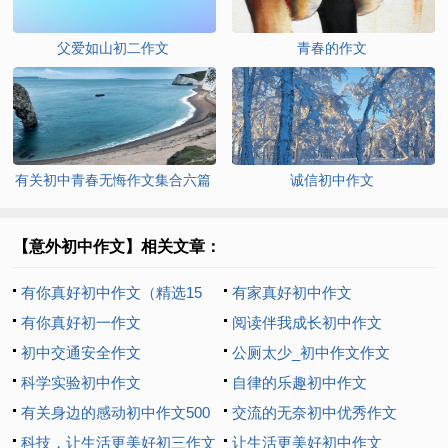
父爱如山初二作文
青春的作文
有关初中青春无悔作文集合六篇
诚信初中作文
【意外初中作文】相关文章：
有你真好初中作文（精选15
有家真好初中作文
篇）
有你真好初一作文
阅读伴我成长初中作文
初中交通安全作文
公厕太少_初中作文作文
科学实验初中作文
自律的乐趣初中作文
有关身边的感动初中作文500
交流的无奈初中优秀作文
字汇编九篇
科技，让生活更美好初三作文
让生活更美好初中作文