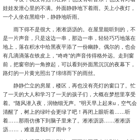
娃娃发泄心里的不满。外面静静地下着雨。关上小夜灯，
一个人坐在黑暗中，静静地听雨。
雨下得不是很大，淅淅沥沥的。在屋里能听到的，不
是一片声音，只是这边一串，那边一串，轻轻巧巧地落在
地上，落在积水中给黑夜平添了一份幽静。偶尔的，也会
有几滴滴落在铁皮上，“咚咚”的声音传得格外远。走到窗
前，把窗帘的一角撩起，可以看到外面黑沉沉的夜幕下，
路灯的一片黄光照出了绵绵而下的雨丝。
静静伫立的房屋，楼区，再也没有亮灯的窗口了。忙
了一天的大人和学习了一天的孩子们，大概在梦想里享受
着。“随风潜入夜，润物细无声。”明天早上起来u，空气会
清醒了，树上的绿叶会更绿了吧！再闭上眼听着……听
着……那雨仿佛下到脑子里来了。淅淅沥沥……淅淅沥
沥……，难道是我到了雨中？