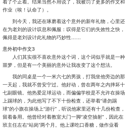
着了个正着。结果当然不用说了，我被罚了更多的作文和
作业（唉！认命了）。
到今天，我还在琢磨着这个意外的新年礼物，心里还
在为老刘的设计叹息和佩服：叹得是它们的失效性之快，
佩得是老刘设计此礼物的巧妙性……
意外初中作文3
人们其实很不喜欢意外这个词，这个词似乎就是一种
噩梦，但是有一个美丽的意外让我改变了这个想法。
我的同桌是一个一米六七的男孩，打我坐他旁边的那
一天起，我就不曾安宁过。他好动，曾在两年之内摔坏十
七副眼镜。他热爱足球运动，而偏偏学校是不允许在操场
上踢球的，为此他写了不下十份检查，还举着“请勿踢
球”的小旗在操场上“游行”，听说他家里还有十几份检查，
留着备用。他曾经对着教室大门一脚“凌空抽射”，因此在
班主任左右“站岗”两个月。他上课吃口香糖，做作业看