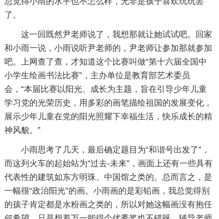
总觉得小雨的水平也不怎么样，无非是孩子喜欢玩玩罢
了。
这一回既然尹老师说了，我想那就让她试试吧。回家
和小雨一说，小雨说听尹老师的，尹老师让参加那就参加
吧。上网查了查，才知道这个比赛叫做“第十六届全国中
小学生绘画书法比赛”，主办单位是教育部艺术委员
会，“本届比赛以阳光、成长为主题，旨在引导少年儿童
学习党的光荣历史，用多彩的画笔描绘祖国的发展变化，
展示少年儿童在党的阳光照耀下幸福生活，快乐成长的精
神风貌。”
小雨思考了几天，最后确定题目为“和谐号出发了”，
而这列火车的起始站为“过去-未来”，画面上还有一些具有
代表性的建筑如东方明珠、中国馆之类的。总而言之，是
一幅很“政治阳光”的画。小雨画的是彩铅画，我总觉得别
的孩子肯定都是水粉画之类的，所以对她这幅画没有抱任
何希望，只是想着万一能得个优秀奖也不错呀。辅导老师