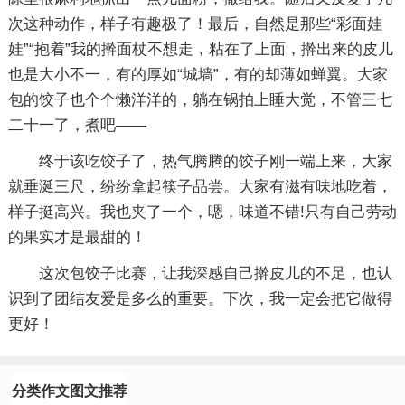
次这种动作，样子有趣极了！最后，自然是那些“彩面娃
娃”“抱着”我的擀面杖不想走，粘在了上面，擀出来的皮儿
也是大小不一，有的厚如“城墙”，有的却薄如蝉翼。大家
包的饺子也个个懒洋洋的，躺在锅拍上睡大觉，不管三七
二十一了，煮吧——
终于该吃饺子了，热气腾腾的饺子刚一端上来，大家
就垂涎三尺，纷纷拿起筷子品尝。大家有滋有味地吃着，
样子挺高兴。我也夹了一个，嗯，味道不错!只有自己劳动
的果实才是最甜的！
这次包饺子比赛，让我深感自己擀皮儿的不足，也认
识到了团结友爱是多么的重要。下次，我一定会把它做得
更好！
分类作文图文推荐