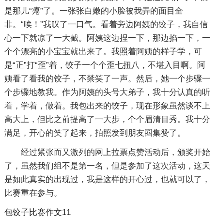
是那儿“瘪”了。一张张白嫩的小脸被我弄的面目全
非。“唉！”我叹了一口气。看着旁边阿姨的饺子，我自信
心一下就凉了一大截。阿姨这边捏一下，那边掐一下，一
个个漂亮的小宝宝就出来了。我照着阿姨的样子学，可
是“正”打“歪”着，饺子一个个歪七扭八，不堪入目啊。阿
姨看了看我的饺子，不禁笑了一声。然后，她一个步骤一
个步骤地教我。作为阿姨的头号大弟子，我十分认真的听
着，学着，做着。我包出来的饺子，现在形象虽然谈不上
高大上，但比之前提高了一大步，个个眉清目秀。我十分
满足，开心的笑了起来，拍照发到朋友圈集赞了。
经过紧张而又激列的网上拉票点赞活动后，颁奖开始
了，虽然我们组不是第一名，但是参加了这次活动，这天
是如此真实的出现过，我是这样的开心过，也就可以了，
比赛重在参与。
包饺子比赛作文11