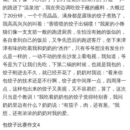
的跳进了“温泉池”，我在旁边调吃饺子蘸的蘸料，大概过
了20分钟，一个个亮晶晶、满身都是露珠的饺子煮熟了，
我高高兴兴的叫着：“香喷喷的饺子出锅喽！”我家的小馋
猫们像一支支箭一般的跑进厨房，生怕没有她的饭似的，
各自拿到自己的饭后，又争先恐后的跑进客厅，坐下来津
津有味的吃着我和奶奶的“杰作”，只有爷爷想没有发生什
么是一样的，一动不动的坐在沙发上看电视，我知道，爷
爷是为了让我们先吃，下第二锅的时候，也就是我包的，
饺子刚进去不久，就已经开花了，奶奶对我说：“看来你
包饺子的技术还是不行啊，饺子皮中间厚一点，四周薄一
点，这样包出来的饺子又美观，又不容易烂，算了，这次
只当是个教训！”我吃着奶奶包的饺子觉得特别香，我问
奶奶里边有什么？奶奶说：“有茄子，肉，还有葱。”我
想，还有浓浓的奶奶对我的爱。
包饺子比赛作文4