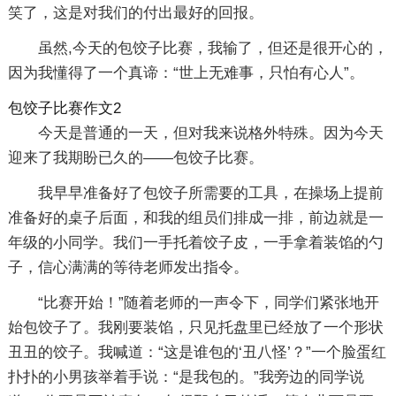
笑了，这是对我们的付出最好的回报。
虽然,今天的包饺子比赛，我输了，但还是很开心的，
因为我懂得了一个真谛：“世上无难事，只怕有心人”。
包饺子比赛作文2
今天是普通的一天，但对我来说格外特殊。因为今天
迎来了我期盼已久的——包饺子比赛。
我早早准备好了包饺子所需要的工具，在操场上提前
准备好的桌子后面，和我的组员们排成一排，前边就是一
年级的小同学。我们一手托着饺子皮，一手拿着装馅的勺
子，信心满满的等待老师发出指令。
“比赛开始！”随着老师的一声令下，同学们紧张地开
始包饺子了。我刚要装馅，只见托盘里已经放了一个形状
丑丑的饺子。我喊道：“这是谁包的‘丑八怪’？”一个脸蛋红
扑扑的小男孩举着手说：“是我包的。”我旁边的同学说