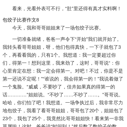
看来，光看外表可不行，“肚”里还得有真才实料啊！
包饺子比赛作文8
今天，我和哥哥姐姐来了一场包饺子比赛。
一切准备就绪，爸爸一声令下“开始”我们就开始了。
我转头看哥哥姐姐，呀，他们包得真快，一下子就包了3
个，再看看我的，只有1个。我想道：我一定要超过你
们，得第一！想到这里，我来劲了，这时，哥哥说“：你
心里肯定在想：我一定会得第一。对吧！不过，你是不是
第一还说不定呢！”“谁说的，我会得第一的！”我说着做了
一个鬼脸。“威威，不要吵了，佳卉如果真的得第一的
话…………”姐姐说。“不吵了……不吵了……。”哥哥说。
哈哈，你们怕了吧！我想道。一场争执过后，我非常尽力
地包饺子，我看了看哥哥姐姐，哥哥包了20个，姐姐包了
23个，我包了25个，我竟然比哥哥姐姐快！看来第一非我
莫属啦！这时，爸爸说“时间到！”然后数了数饺子的数