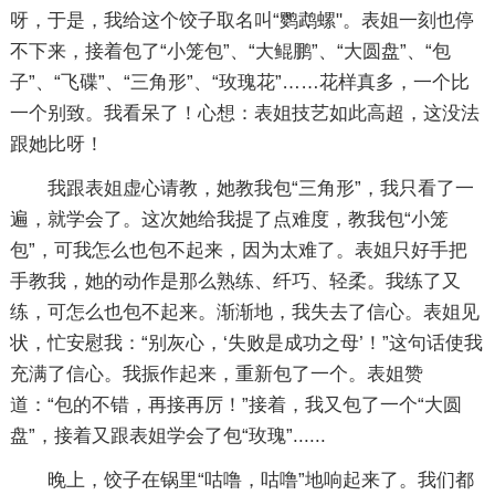
呀，于是，我给这个饺子取名叫“鹦鹉螺"。表姐一刻也停
不下来，接着包了“小笼包”、“大鲲鹏”、“大圆盘”、“包
子”、“飞碟”、“三角形”、“玫瑰花”……花样真多，一个比
一个别致。我看呆了！心想：表姐技艺如此高超，这没法
跟她比呀！
我跟表姐虚心请教，她教我包“三角形”，我只看了一
遍，就学会了。这次她给我提了点难度，教我包“小笼
包”，可我怎么也包不起来，因为太难了。表姐只好手把
手教我，她的动作是那么熟练、纤巧、轻柔。我练了又
练，可怎么也包不起来。渐渐地，我失去了信心。表姐见
状，忙安慰我：“别灰心，‘失败是成功之母’！”这句话使我
充满了信心。我振作起来，重新包了一个。表姐赞
道：“包的不错，再接再厉！”接着，我又包了一个“大圆
盘”，接着又跟表姐学会了包“玫瑰”......
晚上，饺子在锅里“咕噜，咕噜”地响起来了。我们都