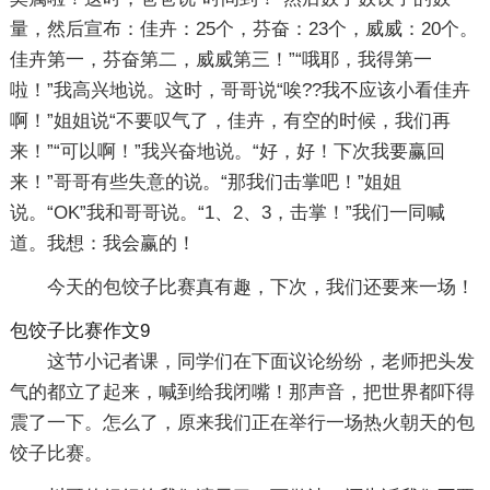
量，然后宣布：佳卉：25个，芬奋：23个，威威：20个。
佳卉第一，芬奋第二，威威第三！”“哦耶，我得第一
啦！”我高兴地说。这时，哥哥说“唉??我不应该小看佳卉
啊！”姐姐说“不要叹气了，佳卉，有空的时候，我们再
来！”“可以啊！”我兴奋地说。“好，好！下次我要赢回
来！”哥哥有些失意的说。“那我们击掌吧！”姐姐
说。“OK”我和哥哥说。“1、2、3，击掌！”我们一同喊
道。我想：我会赢的！
今天的包饺子比赛真有趣，下次，我们还要来一场！
包饺子比赛作文9
这节小记者课，同学们在下面议论纷纷，老师把头发
气的都立了起来，喊到给我闭嘴！那声音，把世界都吓得
震了一下。怎么了，原来我们正在举行一场热火朝天的包
饺子比赛。