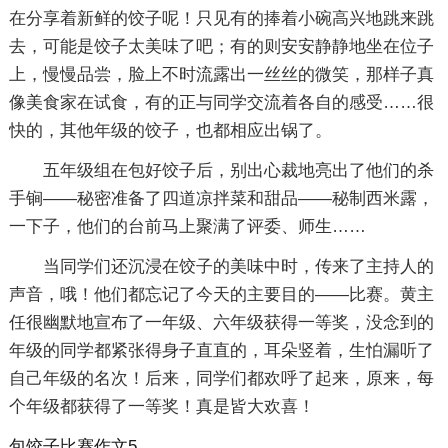
在分享着新鲜的饺子呢！只见有的捧着小碗高兴地跳来跳
去，可能是饺子太美味了吧；有的则安安静静地坐在位子
上，慢慢品尝，脸上不时流露出一丝丝的微笑，那样子真
像美食家在试食，有的正与同学交流着各自的感受……很
快的，其他年级的饺子，也都相应出锅了。
五年级组在包好饺子后，别出心裁地亮出了他们的杀
手锏——秘密准备了四道凉拌菜和甜品——秘制西米露，
一下子，他们的台前马上聚满了评委、师生……
当同学们还沉浸在饺子的美味中时，传来了主持人的
声音，哦！他们都忘记了今天的主要目的——比赛。黄主
任很幽默地宣布了一年级、六年级获得一等奖，没念到的
年级的同学都紧张得身子直直的，耳朵竖着，生怕漏听了
自己年级的名次！后来，同学们都欢呼了起来，原来，每
个年级都获得了一等奖！真是皆大欢喜！
包饺子比赛作文5