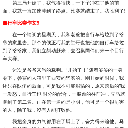
第三局开始了，我气得很快，一下子冲在了他的前
面，我就一直加速冲到了终点。比赛就结束了。我胜利了!
自行车比赛作文5
在一个睛朗的星期天，我和老爸把自行车给垃到了爷
爷的家里去。那个的候正巧我的堂哥也把他的自行车给垃
到了爷爷家，我们立刻动赶来，去召集同伴们来一个目行
车大赛。
运次是爷爷来当的裁判。“开始了！”随着爷爷的一身
令下，参赛的人箱里了西安的坚实的。刚开始的时候，我
还只在队伍的后面，可是我不可能服输的，原来落后的'我
一发怒，自行车也i时分的配合，一股劲的往前冲，立马就
跑到了第二名。正在第一名的是小明，他可是一个很厉害
的人，除了我，沒有人能打败他。
我把全身的力气都用在了脚上了，奋力得来追他。马