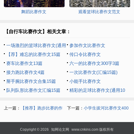
舞蹈比赛作文
观看篮球比赛作文范文
【自行车比赛作文】相关文章：
一场激烈的篮球比赛作文(通用
参加作文比赛作文
6篇)
【荐】难忘的比赛作文15篇
传口令比赛作文
赛车比赛作文13篇
六一的比赛作文300字3篇
接力跑比赛作文4篇
一次比赛作文(汇编15篇)
掰手腕比赛作文合集15篇
小能手比赛作文
队列队形比赛作文汇编15篇
精彩的足球比赛作文(通用10
篇)
上一篇：
【推荐】跑步比赛的作
下一篇：
小学生拔河比赛作文400
文300字5篇
字锦集6篇
Copyright © 2026
知网论文网
www.cnkins.com 版权所有