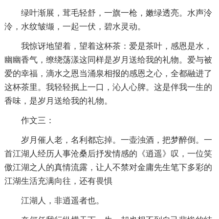
绿叶渐展，茸毛轻舒，一旗一枪，嫩绿透亮。水声泠
泠，水纹皱缬，一起一伏，碧水灵动。
我惊讶地望着，望着这杯茶：爱是茶叶，感恩是水，
幽幽香气，缭绕荡漾这同样是岁月送给我的礼物。爱与被
爱的幸福，滴水之恩当涌泉相报的感恩之心，全都融进了
这杯茶里。我轻轻抿上一口，沁人心脾。这是伴我一生的
香味，是岁月送给我的礼物。
作文三：
岁月催人老，名利都忘掉。一壶浊酒，把梦醉倒。一
首江湖人经历人事沧桑后抒发情感的《逍遥》叹，一位笑
傲江湖之人的真情流露，让人不禁对金庸先生笔下多彩的
江湖生活充满向往，还有畏惧
江湖人，非逍遥者也。