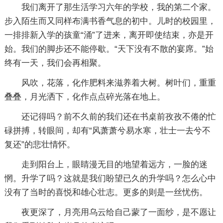
我们离开了那生活学习六年的学校，我的第二个家。
步入陌生而又同样布满书香气息的初中。儿时的校园里，
一排排新入学的孩童“涌”了进来，离开即使结束，亦是开
始。我们的脚步还不能停歇。“天下没有不散的宴席。”始
终有一天，我们会再相聚。
风吹，花落，化作肥料来滋养着大树。树叶们，重重
叠叠，月光洒下，化作点点碎光落在地上。
还记得吗？前不久前的我们还在书桌前孜孜不倦的忙
碌拼搏，转眼间，却有“风萧萧兮易水寒，壮士一去兮不
复还”的悲壮情怀。
走到阳台上，眼睛漫无目的地望着远方，一脸的迷
惘。升学了吗？这就是我们盼望已久的升学吗？怎么心中
没有了当时的喜悦和雄心壮志。更多的则是一丝忧伤。
夜更深了，月亮用乌云给自己蒙了一面纱，是不愿让