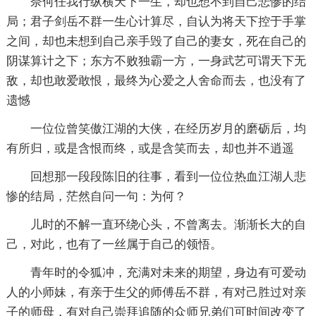
奈何任我行纵横天下一生，却也想不到自己悲惨的结
局；君子剑岳不群一生心计算尽，自认为将天下控于手掌
之间，却也未想到自己亲手毁了自己的妻女，死在自己的
阴谋算计之下；东方不败独霸一方，一身武艺可谓天下无
敌，却也敢爱敢恨，最终为心爱之人舍命而去，也没有了
遗憾
一位位曾笑傲江湖的大侠，在经历岁月的磨砺后，均
有所归，或是含恨而终，或是含笑而去，却也并不逍遥
回想那一段段陈旧的往事，看到一位位热血江湖人悲
惨的结局，茫然自问一句：为何？
儿时的不解一直环绕心头，不曾离去。渐渐长大的自
己，对此，也有了一丝属于自己的领悟。
青年时的令狐冲，充满对未来的期望，身边有可爱动
人的小师妹，有亲于生父的师傅岳不群，有对己胜过对亲
子的师母，有对自己崇拜追随的众师兄弟们可时间改变了