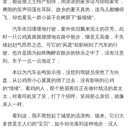
里，都会摆上土特产招待，用浓浓的家乡话与你唠家常，
爽朗的笑声回荡在耳际。故乡的夏天真热，连鸟儿都懒得
飞，却也看见一群小孩子在树荫下“躲猫猫”。
汽车依旧缓缓地行驶，窗外依旧飘来泥土的芬芳。此
时一只公鸡真摇摇摆摆地在路中散步，惬意又高傲，不失
雄赳赳气昂昂之态。可它的“风度”却影响到了汽车的行
驶。也许是因为始终陶醉在散步的快乐之中了，没有注意
到。车子一点一点地近了，
本以为汽车会鸣笛示强，没想到驾驶员突然了方向
盘，从公鸡旁小心翼翼的绕了过去，没有影响到公鸡
的“情绪”。看鸡的人，那个慈眉善目正在做针线活的老太
太，对着司机笑了笑，打了个招呼。笑得那么亲切，就像
亲人一样。
看到这，我不禁想起了城里的流浪狗、猫来。它们大
多曾是主人们的“宝贝”，如今却沦落到这种地步：没人