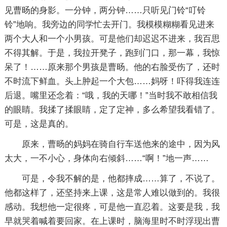
见曹旸的身影。一分钟，两分钟……只听见门铃“叮铃
铃”地响。我旁边的同学忙去开门。我模模糊糊看见进来
两个大人和一个小男孩。可是他们却迟迟不进来，我百思
不得其解。于是，我拉开凳子，跑到门口，那一幕，我惊
呆了！……原来那个男孩是曹旸。他的右脸受伤了，还时
不时流下鲜血。头上肿起一个大包……妈呀！吓得我连连
后退。嘴里还念着：“哦，我的天哪！”当时我不敢相信我
的眼睛。我揉了揉眼睛，定了定神，多么希望我看错了。
可是，这是真的。
原来，曹旸的妈妈在骑自行车送他来的途中，因为风
太大，一不小心，身体向右倾斜……“啊！”地一声……
可是，令我不解的是，他都摔成……算了，不说了。
他都这样了，还坚持来上课，这是常人难以做到的。我很
感动。我想他一定很疼，可是他一直忍着。这要是我，我
早就哭着喊着要回家。在上课时，脑海里时不时浮现出曹