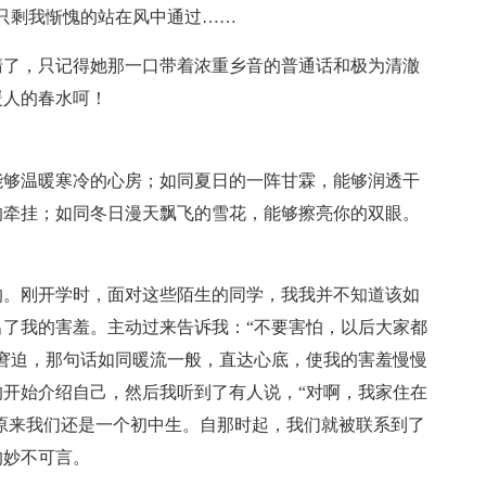
只剩我惭愧的站在风中通过……
清了，只记得她那一口带着浓重乡音的普通话和极为清澈
暖人的春水呵！
能够温暖寒冷的心房；如同夏日的一阵甘霖，能够润透干
的牵挂；如同冬日漫天飘飞的雪花，能够擦亮你的双眼。
的。刚开学时，面对这些陌生的同学，我我并不知道该如
了我的害羞。主动过来告诉我：“不要害怕，以后大家都
窘迫，那句话如同暖流一般，直达心底，使我的害羞慢慢
开始介绍自己，然后我听到了有人说，“对啊，我家住在
，原来我们还是一个初中生。自那时起，我们就被联系到了
的妙不可言。