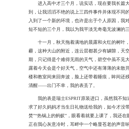
进入高中才三个月，说实话，现在要我长篇
到，让我滔滔不绝的说上三四件事件并体现不同
入到了一个新的环境，也许是出于个人原因，我
短不短的三个月，我以为我平淡无奇毫无波澜的
十一月，秋天拖着满地的晨露和火红的树叶
霾，这种大山的附近，连云层都甚少有罅隙，天
期，只记得是个难得无雨的天气，碧空中虽不见
露着今天会是个好天气，空气中还有薄薄的未散
楼和教室间来回奔波，脸上还带着睡痕，眸间还
清醒——出门不幸，我的表丢了。
我的表是瑞士ESPRIT原装进口，虽然我不
求了好久妈妈才当生日礼物送给我的，如今才没带
焚”“热锅上的蚂蚁”，眼看着就要上课了，我还
正在我心灰意冷时，耳畔中一个略显苍老的声音响