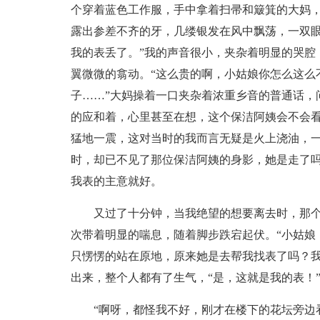
个穿着蓝色工作服，手中拿着扫帚和簸箕的大妈
露出参差不齐的牙，几缕银发在风中飘荡，一双眼
我的表丢了。”我的声音很小，夹杂着明显的哭腔
翼微微的翕动。“这么贵的啊，小姑娘你怎么这么
子……”大妈操着一口夹杂着浓重乡音的普通话，
的应和着，心里甚至在想，这个保洁阿姨会不会
猛地一震，这对当时的我而言无疑是火上浇油，
时，却已不见了那位保洁阿姨的身影，她是走了
我表的主意就好。
又过了十分钟，当我绝望的想要离去时，那
次带着明显的喘息，随着脚步跌宕起伏。“小姑娘
只愣愣的站在原地，原来她是去帮我找表了吗？
出来，整个人都有了生气，“是，这就是我的表！
“啊呀，都怪我不好，刚才在楼下的花坛旁边