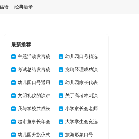
福语
经典语录
最新推荐
主题活动发言稿
幼儿园口号精选
考试总结发言稿
15篇
竞聘经理成功演
幼儿园口号通用
讲稿
幼儿园家长代表
15篇
文明礼仪的演讲
发言稿15篇
关于高考冲刺演
稿(15篇)
我与学校共成长
讲稿范文集锦7篇
小学家长会老师
演讲稿
超市董事长年会
发言稿
大学学生会竞选
致辞
幼儿园升旗仪式
演讲稿15篇
旅游形象口号