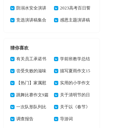
发言稿
防溺水安全演讲
2023高考百日誓
稿(通用15篇)
竞选演讲稿集合
师大会校长发言稿
感恩主题演讲稿
15篇
集合15篇
猜你喜欢
有关员工承诺书
学前班教学总结
模板合集6篇
尝受失败的滋味
描写夏雨作文15
550字作文
【热门】家属慰
篇
实用的小学作文
问信3篇
跳舞比赛作文9篇
700字汇总7篇
关于清明节的日
一次队形队列比
记
关于以《春节》
赛作文
调查报告
的作文600字锦集8
导游词