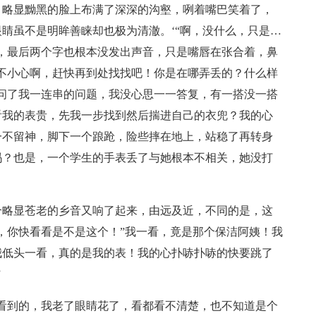
，略显黝黑的脸上布满了深深的沟壑，咧着嘴巴笑着了，
睛虽不是明眸善睐却也极为清澈。‘“啊，没什么，只是…
，最后两个字也根本没发出声音，只是嘴唇在张合着，鼻
不小心啊，赶快再到处找找吧！你是在哪弄丢的？什么样
问了我一连串的问题，我没心思一一答复，有一搭没一搭
看我的表贵，先我一步找到然后揣进自己的衣兜？我的心
一不留神，脚下一个踉跄，险些摔在地上，站稳了再转身
吗？也是，一个学生的手表丢了与她根本不相关，她没打
个略显苍老的乡音又响了起来，由远及近，不同的是，这
，你快看看是不是这个！”我一看，竟是那个保洁阿姨！我
我低头一看，真的是我的表！我的心扑哧扑哧的快要跳了
”
看到的，我老了眼睛花了，看都看不清楚，也不知道是个