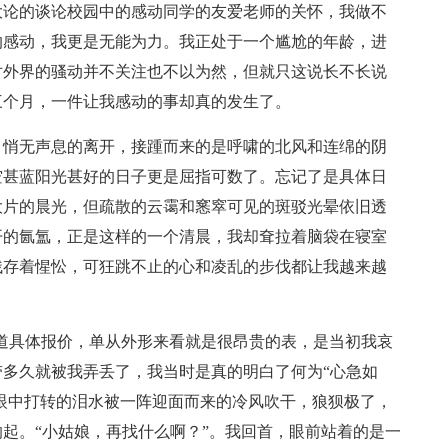
大论的谈论校园中的感动同学的友爱老师的关怀，我做不
的感动，我更是无能为力。我正处于一个尴尬的年龄，进
对外界的骚动并不关注也不以为然，但就只这说长不长说
三个月，一件让我感动的事却真的发生了。
，悄无声息的离开，接踵而来的是呼啸的北风和连绵的阴
空甚蓝阳光甚好的日子更是屈指可数了。忘记了是具体日
大片的晨光，但疏散的云霭和窸窣可见的斑驳光晕依旧透
开的氤氲，正是这样的一个清晨，我却耷拉着脑袋在寝室
残存着惺忪，可狂跳不止的心和凌乱的步伐都让我越来越
知道具体报价，单从外形来看就是很昂贵的表，是当初我哀
多久就被我弄丢了，我当时是真的明白了何为“心急如
在眼中打转的泪水被一阵迎面而来的冷风吹干，狼狈极了，
起。“小姑娘，再找什么啊？”。我回首，眼前站着的是一