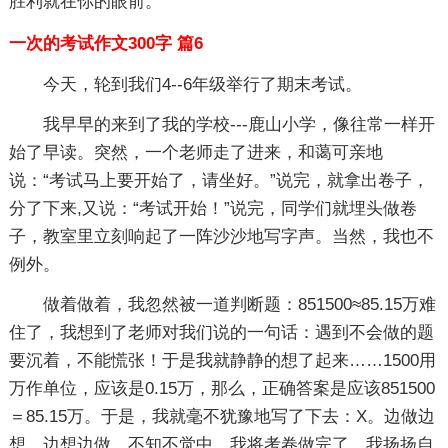
胜利就在你的眼前。
一次的考试作文300字 篇6
今天，轮到我们4--6年级举行了期末考试。
我早早的来到了我的学校---鹿山小学，像往常一样开
始了早读。突然，一个老师走了进来，和蔼可亲地
说：“考试马上要开始了，请坐好。”说完，就拿出卷子，
分了下来,又说：“考试开始！”说完，同学们就埋头做卷
子，教室里立刻响起了一阵沙沙地写字声。当然，我也不
例外。
做着做着，我忽然被一道判断题：851500≈85.15万难
住了，我想到了老师对我们说的一句话：遇到不会做的题
要沉着，不能慌张！于是我就静静的想了起来……1500用
万作单位，应该是0.15万，那么，正确答案是应该851500
＝85.15万。于是，我就毫不犹豫地写了下去：X。边做边
想，边想边做，不知不觉中，我将考卷做完了。我扬扬自