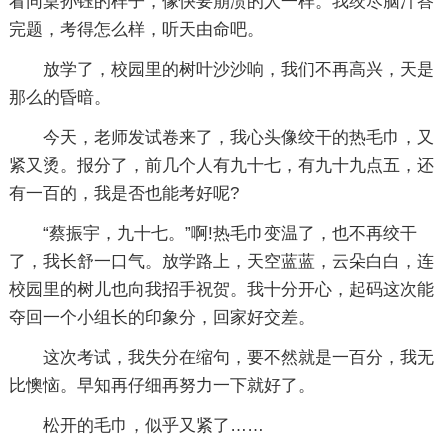
看同桌孙钰的样子，像快要崩溃的人一样。我绞尽脑汁答
完题，考得怎么样，听天由命吧。
放学了，校园里的树叶沙沙响，我们不再高兴，天是
那么的昏暗。
今天，老师发试卷来了，我心头像绞干的热毛巾，又
紧又烫。报分了，前几个人有九十七，有九十九点五，还
有一百的，我是否也能考好呢?
“蔡振宇，九十七。”啊!热毛巾变温了，也不再绞干
了，我长舒一口气。放学路上，天空蓝蓝，云朵白白，连
校园里的树儿也向我招手祝贺。我十分开心，起码这次能
夺回一个小组长的印象分，回家好交差。
这次考试，我失分在缩句，要不然就是一百分，我无
比懊恼。早知再仔细再努力一下就好了。
松开的毛巾，似乎又紧了……