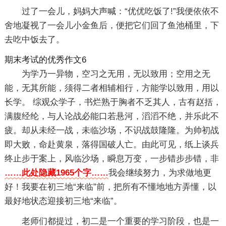
过了一会儿，妈妈大声喊：“优优吃饭了!”我便依依不
舍地凝视了一会儿小金鱼后，便把它们回了鱼池桶里，下
去吃中饭去了。
期末考试的优秀作文6
为学乃一异物，空习之无用，无以致用；空用之无
能，无其所能，须得二者相辅相行，方能学以致用，用以
长学。 综观众学子，书烂熟于胸者不乏其人，古有赵括，
满腹经纶，与人论战必能口若悬河，滔滔不绝，并乐此不
疲。却从未经一战，未临沙场，不识战鼓隆隆。为帅初战
即大败，命赴黄泉，落得国破人亡。由此可见，纸上谈兵
终止步于案上，风临沙场，瞬息万变，一步错步步错，非
……此处隐藏1965个字……
我会继续努力，为求做地更
好！我要在初三地“来临”前，把所有不懂地地方弄懂，以
最好地状态迎接初三地“来临”。
老师们都提过，初二是一个重要的学习阶段，也是一