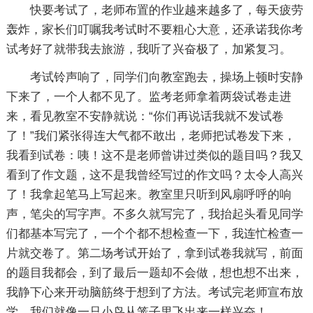
快要考试了，老师布置的作业越来越多了，每天疲劳
轰炸，家长们叮嘱我考试时不要粗心大意，还承诺我你考
试考好了就带我去旅游，我听了兴奋极了，加紧复习。
考试铃声响了，同学们向教室跑去，操场上顿时安静
下来了，一个人都不见了。监考老师拿着两袋试卷走进
来，看见教室不安静就说：“你们再说话我就不发试卷
了！”我们紧张得连大气都不敢出，老师把试卷发下来，
我看到试卷：咦！这不是老师曾讲过类似的题目吗？我又
看到了作文题，这不是我曾经写过的作文吗？太令人高兴
了！我拿起笔马上写起来。教室里只听到风扇呼呼的响
声，笔尖的写字声。不多久就写完了，我抬起头看见同学
们都基本写完了，一个个都不想检查一下，我连忙检查一
片就交卷了。第二场考试开始了，拿到试卷我就写，前面
的题目我都会，到了最后一题却不会做，想也想不出来，
我静下心来开动脑筋终于想到了方法。考试完老师宣布放
学，我们就像一只小鸟从笼子里飞出来一样兴奋！