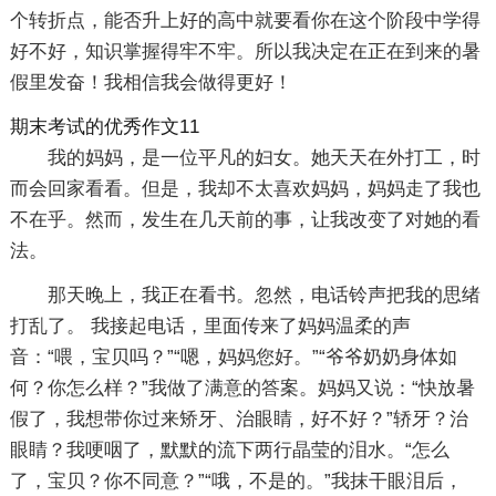
个转折点，能否升上好的高中就要看你在这个阶段中学得
好不好，知识掌握得牢不牢。所以我决定在正在到来的暑
假里发奋！我相信我会做得更好！
期末考试的优秀作文11
我的妈妈，是一位平凡的妇女。她天天在外打工，时
而会回家看看。但是，我却不太喜欢妈妈，妈妈走了我也
不在乎。然而，发生在几天前的事，让我改变了对她的看
法。
那天晚上，我正在看书。忽然，电话铃声把我的思绪
打乱了。 我接起电话，里面传来了妈妈温柔的声
音：“喂，宝贝吗？”“嗯，妈妈您好。”“爷爷奶奶身体如
何？你怎么样？”我做了满意的答案。妈妈又说：“快放暑
假了，我想带你过来矫牙、治眼睛，好不好？”轿牙？治
眼睛？我哽咽了，默默的流下两行晶莹的泪水。“怎么
了，宝贝？你不同意？”“哦，不是的。”我抹干眼泪后，