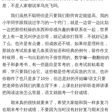
差，不是人家都说笨鸟先飞吗。
我们虽然不聪明但是只要我们勤劳肯定能提高。我的
小学同学跟我说过学习的一个窍门，就是一边背一边比划
一边把那些枯燥的东西和你感兴趣的事联系在一起，世界
史上有一老兄叫伊达尔哥，就记成你打我哥，不就好记多
了么。也许是有点傻，但成效还不错。如果你是理科生，
那就在考试前多被几条英语短语和经典的例句，留作作文
时候用，有一句出彩的句子很管用的。数学嘛~~翻翻你的
卷子和参考书，有一些题目是常考的，在考试前粘着老
师，学只要我们会它。这些都是些考试应急的方法。也许
你都作了也只是多了10分，但总是好的开始嘛!语文只要
把老师告诉我们的重点背下来，上课在好好听听老师讲课
把阅读这块怎么答题，语文就能考一个好成绩。
期末真的很快就要来了，希望大家能和我一样多复习
在期末考个好成绩，不要因为当时没有好好复习期末没有