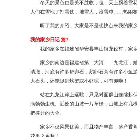
冬天的景色也是美不胜收，瞧，天上飘着雪
人们在雪地了打雪仗，堆雪人，滚雪球……热闹
听了我的介绍，大家是不是想快点来我的家
我的家乡日记 篇7
我的家乡在福建省华安县丰山镇龙径村，家
家乡的南边是福建省第二大河——九龙江，
清澈，河底有许多鹅卵石，鹅卵石旁有许多小鱼
大石头，还能捉到螃蟹或小虾呢，可有趣啦！
站在九龙江岸上远眺，只见对面群山连绵起
满勃勃生机。近处的山坡一片草绿，山坡上有几
把撑开的大伞。
家乡不仅风景优美，而且物产丰富，盛产香
花果之乡啊！