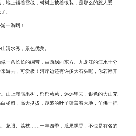
花，地上铺着雪毯，树树上披着银装，是那么的惹人爱，
极了。
乡游一游啊！
乡山清水秀，景色优美。
她像一条长长的绸带，由西飘向东方。九龙江的江水十分
游来游去，可爱极！河岸边还有许多大石头呢，你若翻开
伏。山上栽满果树，郁郁葱葱，远远望去，银色的大山充
棵白杨树，高大挺拔，茂盛的叶子覆盖着大地，仿佛一把
蕉、龙眼、荔枝……一年四季，瓜果飘香，不愧是有名的