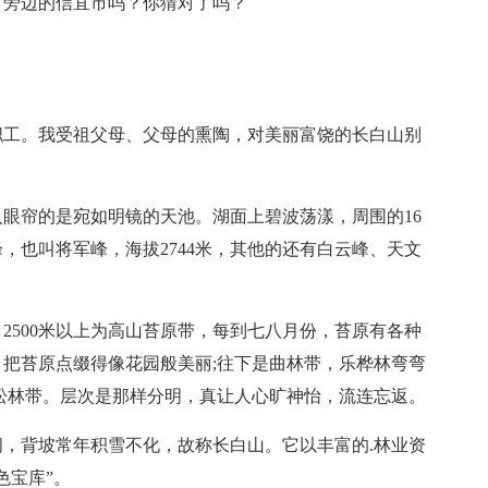
市旁边的信宜市吗？你猜对了吗？
职工。我受祖父母、父母的熏陶，对美丽富饶的长白山别
眼帘的是宛如明镜的天池。湖面上碧波荡漾，周围的16
，也叫将军峰，海拔2744米，其他的还有白云峰、天文
2500米以上为高山苔原带，每到七八月份，苔原有各种
把苔原点缀得像花园般美丽;往下是曲林带，乐桦林弯弯
松林带。层次是那样分明，真让人心旷神怡，流连忘返。
间，背坡常年积雪不化，故称长白山。它以丰富的.林业资
色宝库”。