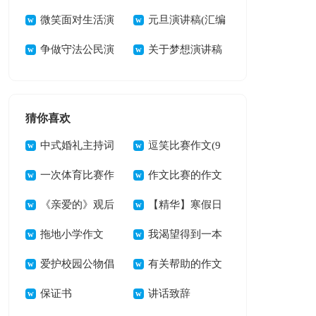
稿15篇
微笑面对生活演
14篇
元旦演讲稿(汇编
讲稿
争做守法公民演
15篇)
关于梦想演讲稿
讲稿
范文汇总九篇
猜你喜欢
中式婚礼主持词
逗笑比赛作文(9
(集锦15篇)
一次体育比赛作
篇)
作文比赛的作文
文
《亲爱的》观后
300字6篇
【精华】寒假日
感
拖地小学作文
记的作文300字9篇
我渴望得到一本
爱护校园公物倡
好书初中作文
有关帮助的作文
议书
保证书
300字3篇
讲话致辞