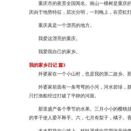
重庆市的夜景全国闻名。南山一棵树是重庆
庆由于地势特征，层次分明，一到晚上，在霓虹
重庆真是一个漂亮的地方。
我爱这漂亮的重庆。
我爱我自己的家乡。
我的家乡日记 篇3
外婆家在一个小山村，也是我的第二故乡。
外婆家前面有一条弯弯的小河，河水碧绿，
只打渔船经过打破了平静的河面。
那里盛产各个季节的水果。三月小小的樱桃
的李子使人爱不释手。六，七月有梨子，橘子。
丰水梨栽在山坡上，枝叶茂盛向四周张开就