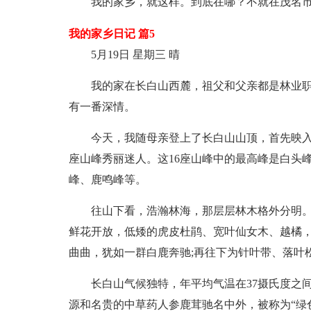
我的家乡，就这样。到底在哪？不就在茂名
我的家乡日记 篇5
5月19日 星期三 晴
我的家在长白山西麓，祖父和父亲都是林业
有一番深情。
今天，我随母亲登上了长白山山顶，首先映入
座山峰秀丽迷人。这16座山峰中的最高峰是白头峰
峰、鹿鸣峰等。
往山下看，浩瀚林海，那层层林木格外分明。
鲜花开放，低矮的虎皮杜鹃、宽叶仙女木、越橘，
曲曲，犹如一群白鹿奔驰;再往下为针叶带、落叶
长白山气候独特，年平均气温在37摄氏度之
源和名贵的中草药人参鹿茸驰名中外，被称为“绿