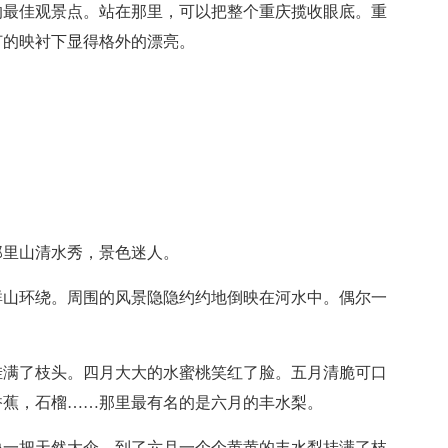
的最佳观景点。站在那里，可以把整个重庆揽收眼底。重
灯的映衬下显得格外的漂亮。
那里山清水秀，景色迷人。
群山环绕。周围的风景隐隐约约地倒映在河水中。偶尔一
挂满了枝头。四月大大的水蜜桃笑红了脸。五月清脆可口
香蕉，石榴……那里最有名的是六月的丰水梨。
像一把天然大伞。到了六月一个个黄黄的丰水梨挂满了枝