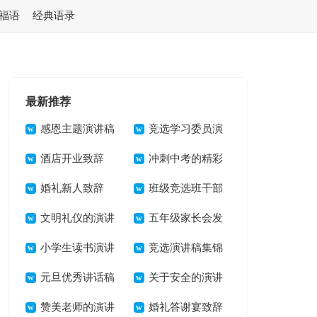
福语
经典语录
最新推荐
感恩主题演讲稿
竞选学习委员演
汇编14篇
酒店开业致辞
讲稿15篇
冲刺中考的精彩
婚礼新人致辞
演讲稿
班级竞选班干部
文明礼仪的演讲
发言稿
五年级家长会发
稿13篇
小学生读书演讲
言稿
竞选演讲稿集锦
稿(合集15篇)
元旦优秀讲话稿
15篇
关于安全的演讲
15篇
赞美老师的演讲
稿3篇
婚礼答谢宴致辞