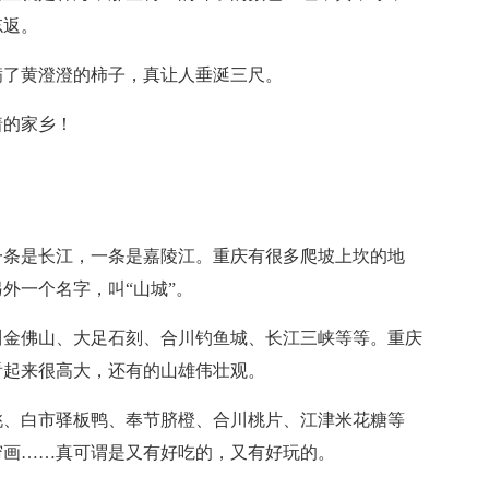
忘返。
满了黄澄澄的柿子，真让人垂涎三尺。
着的家乡！
一条是长江，一条是嘉陵江。重庆有很多爬坡上坎的地
外一个名字，叫“山城”。
川金佛山、大足石刻、合川钓鱼城、长江三峡等等。重庆
看起来很高大，还有的山雄伟壮观。
桃、白市驿板鸭、奉节脐橙、合川桃片、江津米花糖等
帘画……真可谓是又有好吃的，又有好玩的。