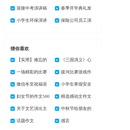
讲稿(集合15篇)
迎接中考演讲稿
演讲稿
春季开学典礼发
小学生环保演讲
言稿(集锦15篇)
保险公司员工演
稿(汇编15篇)
讲稿(13篇)
猜你喜欢
【实用】难忘的
《三国演义》心
六一儿童节作文300
一场精彩的比赛
得体会
拔河比赛游戏作
字5篇
作文13篇
微信冬至祝福语
文
小学生寒假安全
妇女节的作文500
教育演讲稿
精选感动文作文
字锦集9篇
关于文艺演出主
400字汇总6篇
中秋节给朋友的
持词模板汇总十篇
话题作文
温馨祝福语
感言