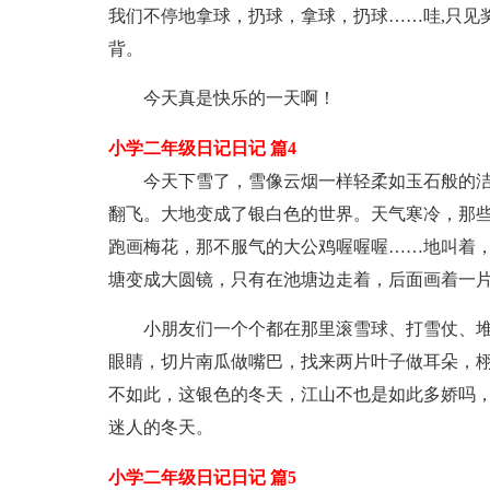
我们不停地拿球，扔球，拿球，扔球……哇,只见
背。
今天真是快乐的一天啊！
小学二年级日记日记 篇4
今天下雪了，雪像云烟一样轻柔如玉石般的
翻飞。大地变成了银白色的世界。天气寒冷，那
跑画梅花，那不服气的大公鸡喔喔喔……地叫着
塘变成大圆镜，只有在池塘边走着，后面画着一
小朋友们一个个都在那里滚雪球、打雪仗、
眼睛，切片南瓜做嘴巴，找来两片叶子做耳朵，栩
不如此，这银色的冬天，江山不也是如此多娇吗
迷人的冬天。
小学二年级日记日记 篇5