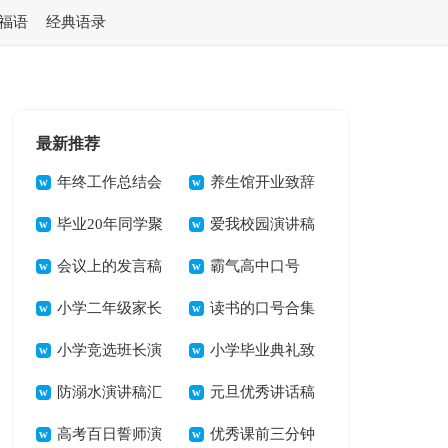
福语
经典语录
最新推荐
年终工作总结会
养生馆开业致辞
议发言稿范文
毕业20年同学聚
爱我校园演讲稿
会发言稿
会议上的发言稿
15篇
霸气高中口号
小学二年级家长
读书的口号合集
会发言稿精选15篇
小学竞选班长演
15篇
小学毕业典礼致
讲稿(15篇)
防溺水演讲稿汇
辞
元旦优秀讲话稿
编15篇
高考百日誓师演
(15篇)
优秀课前三分钟