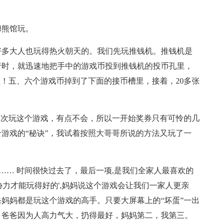
姆熊馆玩。
好多大人也玩得热火朝天的。我们先玩推钱机。推钱机是
行时，就迅速地把手中的游戏币投到推钱机的投币孔里，
哇！五、六个游戏币掉到了下面的接币槽里，接着，20多张
一次玩这个游戏，有点不会，所以一开始奖券只有可怜的几
游戏的“秘诀”，我试着按照大哥哥所说的方法又玩了一
”…… 时间很快过去了，最后一项,是我们全家人最喜欢的
协力才能玩得好的',妈妈说这个游戏会让我们一家人更亲
妈妈都是玩这个游戏的高手。只要大屏幕上的“坏蛋”一出
，爸爸因为人高力气大，扔得最好，妈妈第二，我第三。