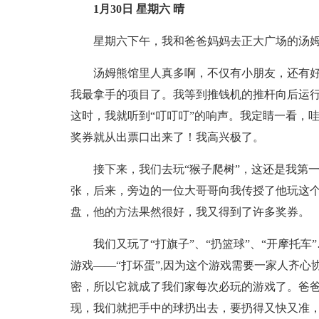
1月30日 星期六 晴
星期六下午，我和爸爸妈妈去正大广场的汤
汤姆熊馆里人真多啊，不仅有小朋友，还有
我最拿手的项目了。我等到推钱机的推杆向后运
这时，我就听到“叮叮叮”的响声。我定睛一看，
奖券就从出票口出来了！我高兴极了。
接下来，我们去玩“猴子爬树”，这还是我第
张，后来，旁边的一位大哥哥向我传授了他玩这个
盘，他的方法果然很好，我又得到了许多奖券。
我们又玩了“打旗子”、“扔篮球”、“开摩托车
游戏——“打坏蛋”,因为这个游戏需要一家人齐心
密，所以它就成了我们家每次必玩的游戏了。爸爸
现，我们就把手中的球扔出去，要扔得又快又准