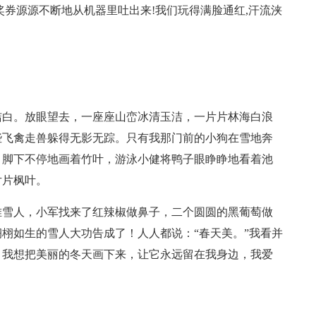
奖券源源不断地从机器里吐出来!我们玩得满脸通红,汗流浃
洁白。放眼望去，一座座山峦冰清玉洁，一片片林海白浪
些飞禽走兽躲得无影无踪。只有我那门前的小狗在雪地奔
，脚下不停地画着竹叶，游泳小健将鸭子眼睁睁地看着池
片片枫叶。
堆雪人，小军找来了红辣椒做鼻子，二个圆圆的黑葡萄做
栩如生的雪人大功告成了！人人都说：“春天美。”我看并
，我想把美丽的冬天画下来，让它永远留在我身边，我爱