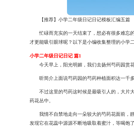
【推荐】小学二年级日记日记模板汇编五篇
忙碌而充实的一天结束了，想必有很多难忘
才更能吸引眼球呢？以下是小编收集整理的小学二
小学二年级日记日记 篇1
今天早上，阳光明媚，我们去扬州芍药园赏
听简介上面说芍药园的芍药种植面积达一千
不过这里的芍药这时候是最吸引人的，大片
药花丛中。
我情不自禁地走向一朵较大的芍药花面前，
发现它在花蕊中源源不断地吸取着蜜汁，等喝饱