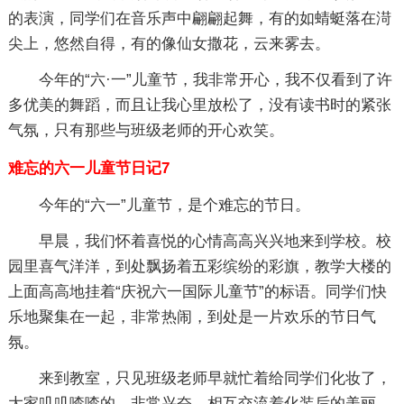
的表演，同学们在音乐声中翩翩起舞，有的如蜻蜓落在渮
尖上，悠然自得，有的像仙女撒花，云来雾去。
今年的“六·一”儿童节，我非常开心，我不仅看到了许
多优美的舞蹈，而且让我心里放松了，没有读书时的紧张
气氛，只有那些与班级老师的开心欢笑。
难忘的六一儿童节日记7
今年的“六一”儿童节，是个难忘的节日。
早晨，我们怀着喜悦的心情高高兴兴地来到学校。校
园里喜气洋洋，到处飘扬着五彩缤纷的彩旗，教学大楼的
上面高高地挂着“庆祝六一国际儿童节”的标语。同学们快
乐地聚集在一起，非常热闹，到处是一片欢乐的节日气
氛。
来到教室，只见班级老师早就忙着给同学们化妆了，
大家叽叽喳喳的，非常兴奋，相互交流着化装后的美丽。