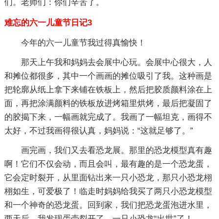
们。老师们：你们辛苦了。
难忘的六一儿童节日记3
今年的六一儿童节我过得真愉快！
那天上午我和妈妈去会展中心玩。会展中心很大，人
和摊位都很多，其中一个画画的摊位吸引了我。这种画是
把轮廓从纸上拿下来铺在铁板上，然后把胶质颜料涂在上
面，再把涂满颜料的铁板放进烤箱里烘烤，最后把凝固了
的胶揭下来，一幅画就完成了。我画了一幅坦克，画得不
太好，不过我画得很认真，妈妈说：“这就足够了。”
画完画，我们又去看恐龙展。那里的恐龙模型真有趣
啊！它们不仅会动，而且会叫，最有趣的是一个恐龙蛋，
它会定时裂开，从里面钻出来一只小恐龙，那只小恐龙栩
栩如生，可爱极了！临走时妈妈给我买了两只小恐龙模型
和一个神奇的恐龙蛋。回到家，我们把恐龙蛋泡进水里，
两天后，我发现蛋壳裂开了，一只小恐龙“出世”了！