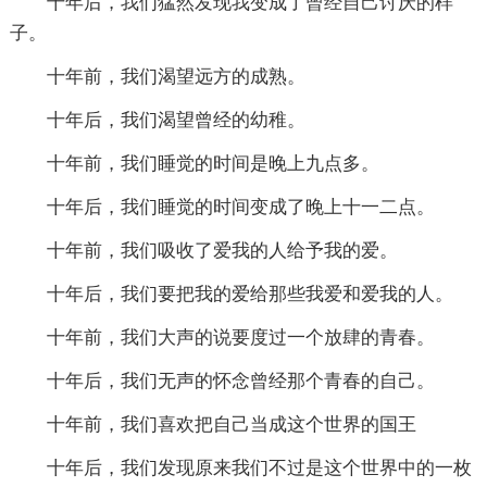
十年后，我们猛然发现我变成了曾经自己讨厌的样
子。
十年前，我们渴望远方的成熟。
十年后，我们渴望曾经的幼稚。
十年前，我们睡觉的时间是晚上九点多。
十年后，我们睡觉的时间变成了晚上十一二点。
十年前，我们吸收了爱我的人给予我的爱。
十年后，我们要把我的爱给那些我爱和爱我的人。
十年前，我们大声的说要度过一个放肆的青春。
十年后，我们无声的怀念曾经那个青春的自己。
十年前，我们喜欢把自己当成这个世界的国王
十年后，我们发现原来我们不过是这个世界中的一枚