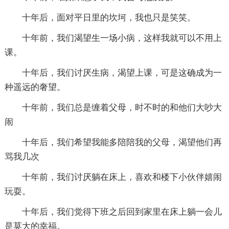
十年后，面对平日里的坎坷，我也只是笑笑。
十年前，我们渴望生一场小病，这样我就可以不用上
课。
十年后，我们讨厌生病，渴望上课，可是这确成为一
种遥远的奢望。
十年前，我们总是缠着父母，时不时的和他们大吵大
闹
十年后，我们希望我能多陪陪我的父母，渴望他们再
骂我几次
十年前，我们讨厌躺在床上，喜欢和楼下小伙伴嬉闹
玩耍。
十年后，我们觉得下班之后回到家里在床上躺一会儿
是莫大的幸福。