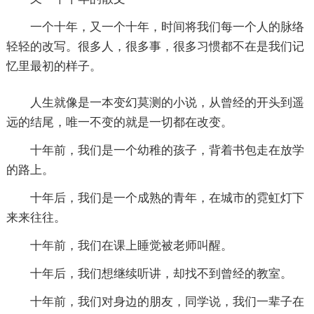
一个十年，又一个十年，时间将我们每一个人的脉络
轻轻的改写。很多人，很多事，很多习惯都不在是我们记
忆里最初的样子。
人生就像是一本变幻莫测的小说，从曾经的开头到遥
远的结尾，唯一不变的就是一切都在改变。
十年前，我们是一个幼稚的孩子，背着书包走在放学
的路上。
十年后，我们是一个成熟的青年，在城市的霓虹灯下
来来往往。
十年前，我们在课上睡觉被老师叫醒。
十年后，我们想继续听讲，却找不到曾经的教室。
十年前，我们对身边的朋友，同学说，我们一辈子在