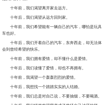
十年前，我们渴望离开家去远方。
十年后，我们渴望从远方回到家。
十年前，我们希望能有一辆自己的汽车，哪怕是玩具
车也好。
十年后，我们开着自己的汽车，东奔西走，却无法体
会到曾经希望的快乐。
十年前，我们拥有爱情，却不懂什么是爱情。
十年后，我们读懂了爱情，却也不再拥有。
十年前，我渴望一个轰轰烈烈的爱情。
十年后，我想找一个踏踏实实的人结婚。
十年前，我们总是对自己说，不要抽烟，不要喝酒。