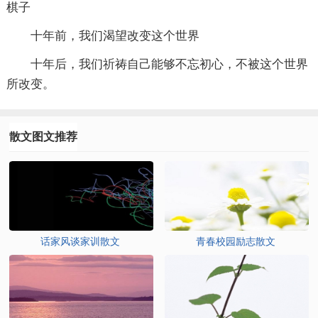
棋子
十年前，我们渴望改变这个世界
十年后，我们祈祷自己能够不忘初心，不被这个世界
所改变。
散文图文推荐
话家风谈家训散文
青春校园励志散文