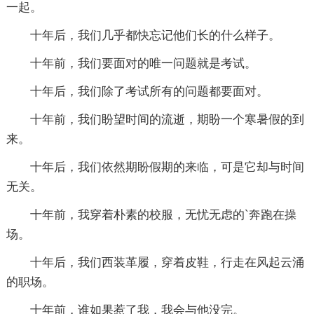
一起。
十年后，我们几乎都快忘记他们长的什么样子。
十年前，我们要面对的唯一问题就是考试。
十年后，我们除了考试所有的问题都要面对。
十年前，我们盼望时间的流逝，期盼一个寒暑假的到
来。
十年后，我们依然期盼假期的来临，可是它却与时间
无关。
十年前，我穿着朴素的校服，无忧无虑的`奔跑在操
场。
十年后，我们西装革履，穿着皮鞋，行走在风起云涌
的职场。
十年前，谁如果惹了我，我会与他没完。