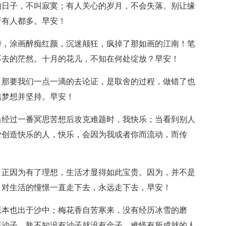
的日子，不叫寂寞；有人关心的岁月，不会失落。别让缘
所有人都多。早安！
华，涂画醉痴红颜，沉迷颠狂，疯掉了那如画的江南！笔
不去的茫然。十月的花儿，不知在何处绽放？早安！
，那要我们一点一滴的去论证，是取舍的过程，做错了也
信梦想并坚持。早安！
当经过一番冥思苦想后攻克难题时，我快乐；当看到别人
爱创造快乐的人，快乐，会因为我或者你而流动，而传
；正因为有了理想，生活才显得如此宝贵。因为，并不是
，对生活的憧憬一直走下去，永远走下去，早安！
原本也出于沙中；梅花香自苦寒来，没有经历冰雪的磨
要沙子，孰不知没有沙子就没有金子。难怪有所成就的人