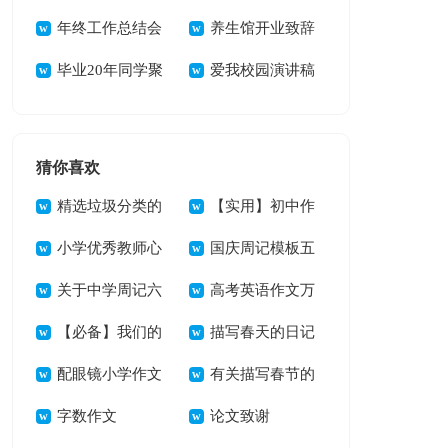
稿15篇
年终工作总结会
致辞
养生馆开业致辞
议发言稿范文
毕业20年同学聚
爱我校园演讲稿
会发言稿
15篇
猜你喜欢
精选垃圾分类的
【实用】初中作
作文300字合集七篇
小学优秀教师心
文五篇
国庆周记模板五
得体会
关于中学周记六
篇
高考英语作文万
篇
【必备】我们的
能句子汇总整理
描写春天的日记
小学作文400字汇总
配眼镜小学作文
大全
有关描写春节的
5篇
字数作文
作文400字三篇
论文致谢