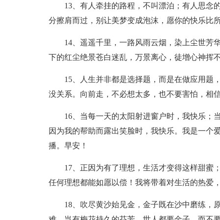
13、有人牵挂的路程，不叫漂泊；有人思念
分擦肩而过，别让美梦变成泡沫，愿你的快乐比
14、遥遥千里，一路风雨云烟，染上尘世芳
下的红尘绝景苍白迷乱，万景离心，徒增心神挥
15、人生并非都是选择题，而是在做应用题
没关系。向前走，不必想太多，也不要害怕，相
16、当每一天的太阳射进窗户时，我快乐；
因为我的帮助而露出笑脸时，我快乐。我是一个
播。早安！
17、正因为有了理想，生活才变得这样甜蜜
任何理想都能如愿以偿！我将带着对生活的热爱
18、吹尽黄沙始见金，金子既在沙中磨练，
难，岂有梅花持久的芬芳。世人都要金子，而不