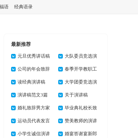
福语
经典语录
最新推荐
元旦优秀讲话稿
大队委员竞选演
公司的年会致辞
讲稿(集合15篇)
春季开学教职工
读经典演讲稿
大会讲话稿
大学团委竞选演
演讲稿范文3篇
讲稿
关于演讲稿
婚礼致辞男方家
毕业典礼校长致
长讲话模板
运动员代表发言
辞
赞美教师的演讲
稿2篇
小学生诚信演讲
稿15篇
婚宴答谢宴新郎