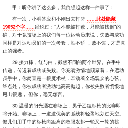
甲：听你讲了这么多，我倒想起这样一件事了：
有一次，小明答应和小刚出去打篮
……此处隐藏
19052个字……
经说过：“人不能被打败，只能被找倒”的
确，对于竞技场上的我们每一位运动员来说，失败与成功
同样是对运动员们的一次考验，胜不骄 ，败不馁，才是真
正的强者。
29.接力棒，红与白，截然不同的两个世界。在手中
传递，传递着成功或失败。你充满激情地颠簸着，在运动
员手中，你简直是一根魔术杖，牵动着全场观众的心弦。
终点处，你被成功者激动地高高抛起，你被失败者愤恨地
甩出很远， 但你，毫无怨言。
30.温暖的阳光洒在赛场上，男子乙组标枪的比赛即
将开始。赛场上，一道道优美的弧线将轻盈地划过天空。
健儿们用手中的标枪向距离的权限发起一轮又一轮的挑