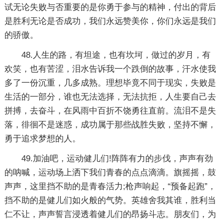
试无论失败与否重要的是你勇于参与的精神，付出的背后
是胜利无论是否成功，我们永远赞美你，你们永远是我们
的骄傲。
48.人生的路，有坦途，也有坎坷，做过的岁月，有
欢笑，也有苦涩，泪水告诉我一个跌倒的故事，汗水使我
多了一份沉重，几多成熟。理想毕竟不同于现实，失败是
生活的一部分，谁也无法选择，无法抗拒，人生要自己去
拼搏，去奋斗，在风雨中百折不饶勇往直前。流泪不是失
落，徘徊不是迷惑，成功属于那些战胜失败，坚持不懈，
勇于追求梦想的人。
49.加油吧，运动健儿们!阵阵有力的步伐，声声有劲
的呐喊，运动场上洒下我们青春的点点滴滴。旗摇摇，鼓
声声，这里挡不助的是青春活力;枪声响起，“预备起跑”，
挡不助的是健儿们如火般的气势。英雄舍我其谁，胜利当
仁不让，声声誓言浸透着健儿们的昂扬斗志。朋友们，为