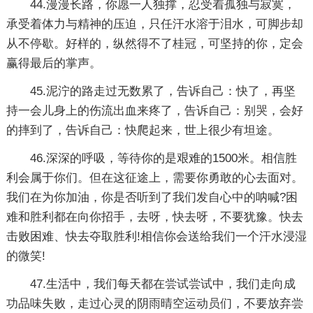
44.漫漫长路，你愿一人独撑，忍受着孤独与寂寞，
承受着体力与精神的压迫，只任汗水溶于泪水，可脚步却
从不停歇。好样的，纵然得不了桂冠，可坚持的你，定会
赢得最后的掌声。
45.泥泞的路走过无数累了，告诉自己：快了，再坚
持一会儿身上的伤流出血来疼了，告诉自己：别哭，会好
的摔到了，告诉自己：快爬起来，世上很少有坦途。
46.深深的呼吸，等待你的是艰难的1500米。相信胜
利会属于你们。但在这征途上，需要你勇敢的心去面对。
我们在为你加油，你是否听到了我们发自心中的呐喊?困
难和胜利都在向你招手，去呀，快去呀，不要犹豫。快去
击败困难、快去夺取胜利!相信你会送给我们一个汗水浸湿
的微笑!
47.生活中，我们每天都在尝试尝试中，我们走向成
功品味失败，走过心灵的阴雨晴空运动员们，不要放弃尝