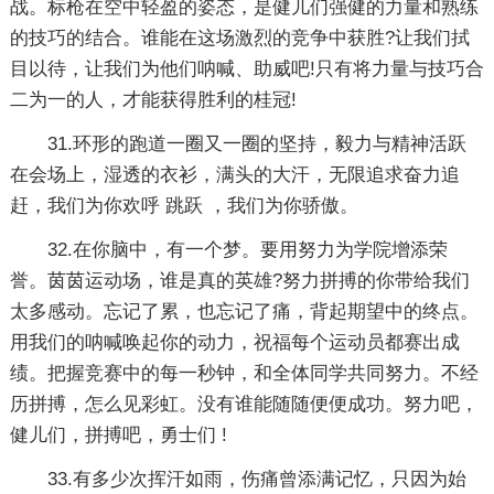
战。标枪在空中轻盈的姿态，是健儿们强健的力量和熟练
的技巧的结合。谁能在这场激烈的竞争中获胜?让我们拭
目以待，让我们为他们呐喊、助威吧!只有将力量与技巧合
二为一的人，才能获得胜利的桂冠!
31.环形的跑道一圈又一圈的坚持，毅力与精神活跃
在会场上，湿透的衣衫，满头的大汗，无限追求奋力追
赶，我们为你欢呼 跳跃 ，我们为你骄傲。
32.在你脑中，有一个梦。要用努力为学院增添荣
誉。茵茵运动场，谁是真的英雄?努力拼搏的你带给我们
太多感动。忘记了累，也忘记了痛，背起期望中的终点。
用我们的呐喊唤起你的动力，祝福每个运动员都赛出成
绩。把握竞赛中的每一秒钟，和全体同学共同努力。不经
历拼搏，怎么见彩虹。没有谁能随随便便成功。努力吧，
健儿们，拼搏吧，勇士们 !
33.有多少次挥汗如雨，伤痛曾添满记忆，只因为始