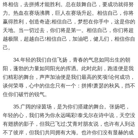
终相信，去拼搏才能胜利。总在鼓舞自己，要成功就得努
力。热血在赛场沸腾，巨人在赛场升起。相信自己，你将
赢得胜利，创造奇迹;相信自己，梦想在你手中，这是你的
天地。当一切过去，你们将是第一。相信自己，你们将超
越极限，超越自己!相信自己，加油吧，健儿们，相信你自
己。
34.年轻的我们自信飞扬，青春的气息如同出生的朝
阳，蓬勃的力量如同阳光的挥洒。此时此刻，跑道便是我
们精彩的舞台，声声加油便是我们最高的奖项!论何成功，
谈何荣辱，心中的信念只有一个：拼搏!萧瑟的秋风，挡不
住你们破竹的锐气。
35.广阔的绿茵场，是为你们搭建的舞台。张扬吧，
年轻的心，我们将为你永远喝彩!泰戈尔在诗中说，天空没
有翅膀的影子，但我已飞过;艾青对朋友说，也许有人到达
不了彼岸，但我们共同拥有大海。也许你们没有显赫的成