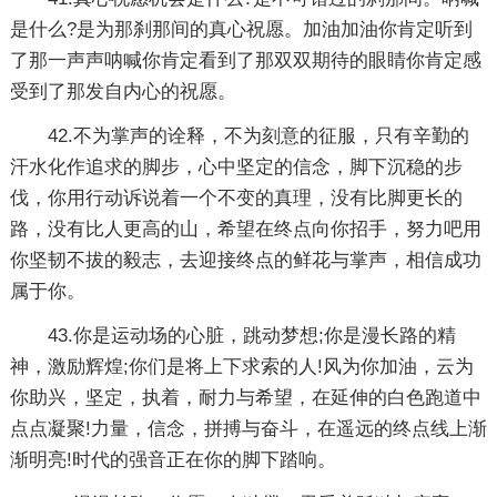
是什么?是为那刹那间的真心祝愿。加油加油你肯定听到
了那一声声呐喊你肯定看到了那双双期待的眼睛你肯定感
受到了那发自内心的祝愿。
42.不为掌声的诠释，不为刻意的征服，只有辛勤的
汗水化作追求的脚步，心中坚定的信念，脚下沉稳的步
伐，你用行动诉说着一个不变的真理，没有比脚更长的
路，没有比人更高的山，希望在终点向你招手，努力吧用
你坚韧不拔的毅志，去迎接终点的鲜花与掌声，相信成功
属于你。
43.你是运动场的心脏，跳动梦想;你是漫长路的精
神，激励辉煌;你们是将上下求索的人!风为你加油，云为
你助兴，坚定，执着，耐力与希望，在延伸的白色跑道中
点点凝聚!力量，信念，拼搏与奋斗，在遥远的终点线上渐
渐明亮!时代的强音正在你的脚下踏响。