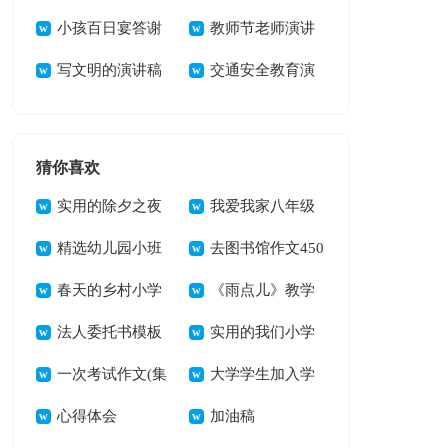
小孩百日宴答谢
词
教师节老师演讲
词(9篇)
写文明的演讲稿
稿(15篇)
交通安全教育演
讲稿
猜你喜欢
实用的除夕之夜
我爱我家八年级
作文400字合集六篇
精选幼儿园小班
优秀作文
去图书馆作文450
说课稿范文集锦6篇
春天的乡村小学
字
《雨点儿》教学
作文
法人委托书模板
反思
实用的我们小学
汇编八篇
一次考试作文(集
作文4篇
大学学生加入学
锦10篇)
心得体会
生会申请书
加油稿