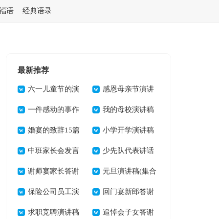
福语
经典语录
最新推荐
六一儿童节的演
感恩母亲节演讲
讲稿
一件感动的事作
稿21篇
我的母校演讲稿
文(集合15篇)
婚宴的致辞15篇
小学开学演讲稿
中班家长会发言
少先队代表讲话
稿15篇
谢师宴家长答谢
稿
元旦演讲稿(集合
词 15篇
保险公司员工演
15篇)
回门宴新郎答谢
讲稿精选15篇
求职竞聘演讲稿
词(汇编15篇)
追悼会子女答谢