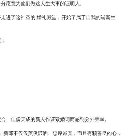
我十分愿意为他们做这人生大事的证明人。
走进了这神圣的.婚礼殿堂，开始了属于自我的崭新生
愿：
壁合、佳偶天成的新人作证致婚词而感到分外荣幸。
作，新郎不仅仅英俊潇洒、忠厚诚实，而且有颗善良的心，