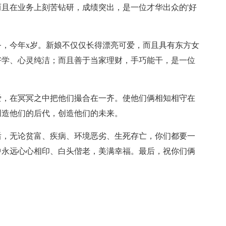
且在业务上刻苦钻研，成绩突出，是一位才华出众的'好
职务，今年x岁。新娘不仅仅长得漂亮可爱，而且具有东方女
好学、心灵纯洁；而且善于当家理财，手巧能干，是一位
爱，在冥冥之中把他们撮合在一齐。使他们俩相知相守在
创造他们的后代，创造他们的未来。
后，无论贫富、疾病、环境恶劣、生死存亡，你们都要一
中永远心心相印、白头偕老，美满幸福。最后，祝你们俩
！