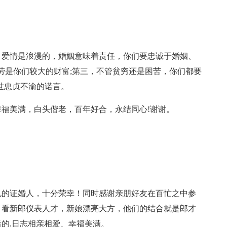
，爱情是浪漫的，婚姻意味着责任，你们要忠诚于婚姻、
勤劳是你们较大的财富;第三，不管贫穷还是困苦，你们都要
世忠贞不渝的诺言。
，幸福美满，白头偕老，百年好合，永结同心!谢谢。
礼的证婚人，十分荣幸！同时感谢亲朋好友在百忙之中参
子！看新郎仪表人才，新娘漂亮大方，他们的结合就是郎才
的.日志相亲相爱、幸福美满。