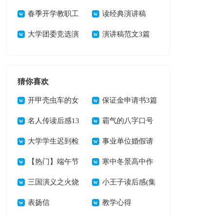
讲稿(集合15篇)
春季开学教职工
读经典演讲稿
大会讲话稿
大学团委竞选演
演讲稿范文3篇
讲稿
猜你喜欢
开甲壳虫车的女
保证金申请书3篇
校长读后感
名人传读后感13
霸气的八字口号
篇
大学学生迟到检
事业单位婚假请
讨书范文集合六篇
【热门】端午节
假条范文锦集五篇
寒中冬景高中作
的作文1300字4篇
三国演义之火烧
文
小王子读后感(集
赤壁读后感
表扬信
合10篇)
教学心得