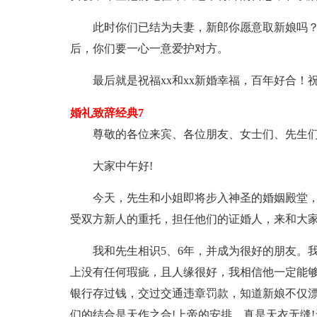
此时你们已结为夫妻，新郎你愿意取新娘吗
后，你们要一心一意爱护对方。
最后就是祝福xx和xx新婚幸福，百年好合
婚礼致辞经典7
尊敬的各位来宾、各位朋友、女士们、先生
大家中午好!
今天，先生和小姐即将步入神圣的婚姻殿堂
受双方新人的重托，担任他们的证婚人，来和大家
我和先生相识5、6年，并成为很好的朋友。
上没有任何瑕疵，且人缘很好，我相信他一定能够
银行存过钱，交过交通违章罚款，知道新娘不仅
们的结合是天作之合!上帝的安排，真是天衣无缝!