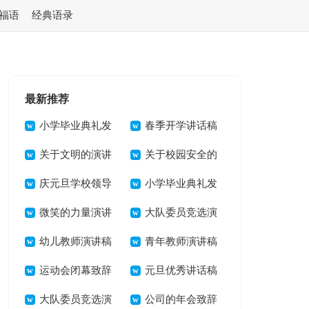
福语
经典语录
最新推荐
小学毕业典礼发
春季开学讲话稿
言稿(15篇)
关于文明的演讲
关于校园安全的
稿2篇
庆元旦学校领导
演讲稿
小学毕业典礼发
讲话稿
微笑的力量演讲
言稿13篇
大队委员竞选演
稿15篇
幼儿教师演讲稿
讲稿(15篇)
青年教师演讲稿
13篇
运动会闭幕致辞
14篇
元旦优秀讲话稿
大队委员竞选演
公司的年会致辞