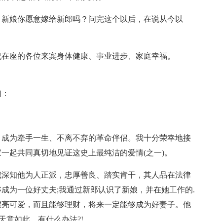
？新娘你愿意嫁给新郎吗？问完这个以后，在说从今以
！祝在座的各位来宾身体健康、事业进步、家庭幸福。
们：
，成为牵手一生、不离不弃的革命伴侣。我十分荣幸地接
一起共同真切地见证这史上最纯洁的爱情(之一)。
我深知他为人正派，忠厚善良、踏实肯干，其人品在法律
成为一位好丈夫;我通过新郎认识了新娘，并在她工作的.
漂亮可爱，而且能够理财，将来一定能够成为好妻子。他
天意如此，有什么办法?!