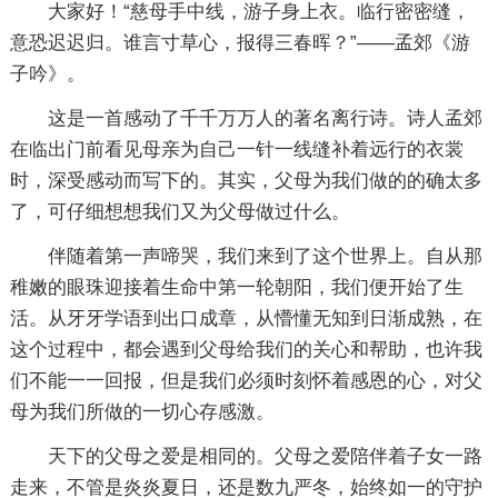
大家好！“慈母手中线，游子身上衣。临行密密缝，
意恐迟迟归。谁言寸草心，报得三春晖？”——孟郊《游
子吟》。
这是一首感动了千千万万人的著名离行诗。诗人孟郊
在临出门前看见母亲为自己一针一线缝补着远行的衣裳
时，深受感动而写下的。其实，父母为我们做的的确太多
了，可仔细想想我们又为父母做过什么。
伴随着第一声啼哭，我们来到了这个世界上。自从那
稚嫩的眼珠迎接着生命中第一轮朝阳，我们便开始了生
活。从牙牙学语到出口成章，从懵懂无知到日渐成熟，在
这个过程中，都会遇到父母给我们的关心和帮助，也许我
们不能一一回报，但是我们必须时刻怀着感恩的心，对父
母为我们所做的一切心存感激。
天下的父母之爱是相同的。父母之爱陪伴着子女一路
走来，不管是炎炎夏日，还是数九严冬，始终如一的守护