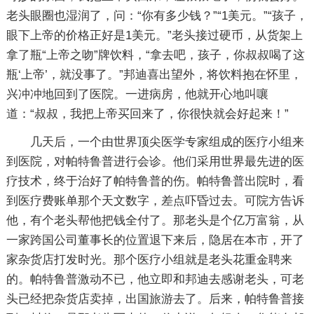
老头眼圈也湿润了，问：“你有多少钱？”“1美元。”“孩子，
眼下上帝的价格正好是1美元。”老头接过硬币，从货架上
拿了瓶“上帝之吻”牌饮料，“拿去吧，孩子，你叔叔喝了这
瓶‘上帝’，就没事了。”邦迪喜出望外，将饮料抱在怀里，
兴冲冲地回到了医院。一进病房，他就开心地叫嚷
道：“叔叔，我把上帝买回来了，你很快就会好起来！”
几天后，一个由世界顶尖医学专家组成的医疗小组来
到医院，对帕特鲁普进行会诊。他们采用世界最先进的医
疗技术，终于治好了帕特鲁普的伤。帕特鲁普出院时，看
到医疗费账单那个天文数字，差点吓昏过去。可院方告诉
他，有个老头帮他把钱全付了。那老头是个亿万富翁，从
一家跨国公司董事长的位置退下来后，隐居在本市，开了
家杂货店打发时光。那个医疗小组就是老头花重金聘来
的。帕特鲁普激动不已，他立即和邦迪去感谢老头，可老
头已经把杂货店卖掉，出国旅游去了。后来，帕特鲁普接