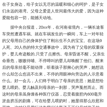
在子女身边，给子女以无尽的温暖和细心的呵护，是子女
们永远的港湾。父母之爱是人世间最伟大的爱，因为这种
爱能包容一切，能撼天动地。
据中央台报道，20xx年，在河南省境内，一辆长途客
车突然遭遇车祸。就在车祸发生的一瞬间，车上一对年轻
的父母用自己的身体护住了刚出生不久的宝宝。在这场9
人死、20人伤的特大交通事故中，因为有了父母的双重保
护，婴儿奇迹般的.只受了点擦伤。母亲昏迷不醒，父亲生
命垂危，嗷嗷待哺、不停啼叫的婴儿却唤醒了他们。醒来
后的母亲丝毫不能动弹，听着孩子那揪心的哭声，她想说
什么却怎么也说不出来，不停的用眼神向旁边的人示意着
什么。好一会儿，人们终于明白了母亲的意思：她是想给
婴儿喂奶。婴儿触及到母亲的一刹那，哭声戛然而止。而
这时的母亲虽身缠各种医疗仪器，忍受着腹腔内600毫升
淤血挤压的剧痛，可在给婴儿喂奶时，她显得那么欣慰和