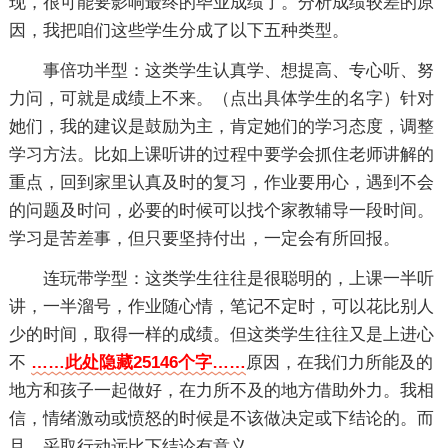
现，很可能要影响最终的毕业成绩了。分析成绩较差的原
因，我把咱们这些学生分成了以下五种类型。
事倍功半型：这类学生认真学、想提高、专心听、努
力问，可就是成绩上不来。（点出具体学生的名字）针对
她们，我的建议是鼓励为主，肯定她们的学习态度，调整
学习方法。比如上课听讲的过程中要学会抓住老师讲解的
重点，回到家里认真及时的复习，作业要用心，遇到不会
的问题及时问，必要的时候可以找个家教辅导一段时间。
学习是苦差事，但只要坚持付出，一定会有所回报。
连玩带学型：这类学生往往是很聪明的，上课一半听
讲，一半溜号，作业随心情，笔记不定时，可以花比别人
少的时间，取得一样的成绩。但这类学生往往又是上进心
不
……此处隐藏25146个字……
原因，在我们力所能及的
地方和孩子一起做好，在力所不及的地方借助外力。我相
信，情绪激动或愤怒的时候是不该做决定或下结论的。而
且，采取行动远比下结论有意义。