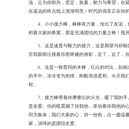
油，云为你助兴，坚定，执着，耐力与希望，在
在遥远的终点线上渐渐明亮！时代的强音正在你
4、小小接力棒，棒棒有力量，传出了友谊，
积着大家的希冀，那是充满团结的力量之棒！甩
5、这是速度与毅力的接力，这是期望与祈盼
百双眼睛注视着你那矫健的身影，近了，近了，
6、这是一根普同的木棒，红白的对比，刻画
的手中。冰冷变为热情，刚毅溶进柔和。今天我
程。
7、接力棒带着你摩擦出的火光，暖了我的手
是友爱。你的吼震撼了你我他，牵动着你我他的心
同为集体，我们大家的心，供一份热，点一盏温馨暖
家，演绎的是团结友爱。