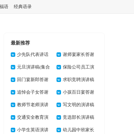
福语
经典语录
最新推荐
少先队代表讲话
谢师宴家长答谢
稿
元旦演讲稿(集合
词 15篇
保险公司员工演
15篇)
回门宴新郎答谢
讲稿精选15篇
求职竞聘演讲稿
词(汇编15篇)
追悼会子女答谢
小孩百日宴答谢
词
教师节老师演讲
词(9篇)
写文明的演讲稿
稿(15篇)
交通安全教育演
竞选部长演讲稿
讲稿
小学生英语演讲
集锦15篇
幼儿园中班家长