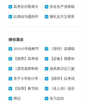
稿15篇
高考百日誓师大
会讲话稿
安全生产演讲稿
会发言稿15篇
以感动为题的作
15篇
婚礼女方父母答
文
谢词15篇
猜你喜欢
2020小学植树节
《排列》说课稿
的作文
【推荐】高考语
【必备】我爱你
文作文三篇
《漂亮老师和坏
汉字作文7篇
放风筝日记三篇
小子》读后感
关于小学的小学
【精华】以考试
作文800字6篇
【实用】春节的
的作文300字集锦8
《名人传》读后
作文1300字4篇
周记
篇
感(集合11篇)
实习总结