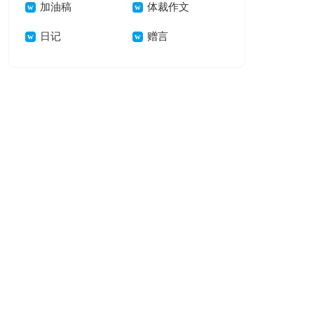
加油稿
体裁作文
日记
赠言