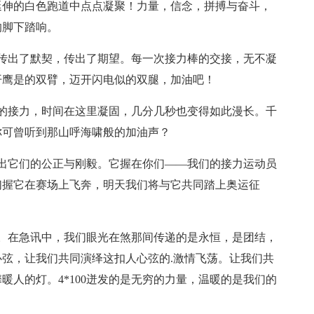
延伸的白色跑道中点点凝聚！力量，信念，拼搏与奋斗，
的脚下踏响。
传出了默契，传出了期望。每一次接力棒的交接，无不凝
开鹰是的双臂，迈开闪电似的双腿，加油吧！
的接力，时间在这里凝固，几分几秒也变得如此漫长。千
你可曾听到那山呼海啸般的加油声？
出它们的公正与刚毅。它握在你们——我们的接力运动员
们握它在赛场上飞奔，明天我们将与它共同踏上奥运征
。在急讯中，我们眼光在煞那间传递的是永恒，是团结，
弦，让我们共同演绎这扣人心弦的.激情飞荡。让我们共
人的灯。4*100迸发的是无穷的力量，温暖的是我们的