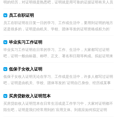
明的经历，对证明很是熟悉吧，证明就是用可靠的证据证明有关人员
或事情的.真实情况的书面材料。那么什么样的证明...
员工在职证明
员工在职证明在日复一日的学习、工作或生活中，要用到证明的地方
还是很多的，证明是由机关、学校、团体等发的证明资格或权力的`
文件。那么什么样的证明才是规范的呢？以下是小编...
毕业实习工作证明
毕业实习工作证明在日常的学习、工作、生活中，大家都写过证明
吧，证明一般由标题、称呼、正文、署名和日期等构成。拟起证明来
就毫无头绪？下面是小编收集整理的毕业实习工作证明...
低保子女收入证明
低保子女收入证明无论在学习、工作或是生活中，许多人都写过证明
吧，证明是由机关、学校、团体等发的`证明自己身份、经历或某事
真实性的一种凭证。那么证明的格式，你掌握了吗？下...
买房贷款收入证明范本
买房贷款收入证明范本在日常生活或是工作学习中，大家对证明都不
陌生吧，证明是我们经常用到的`应用文体。到底应如何拟定证明
呢？下面是小编帮大家整理的买房贷款收入证明范本，希...