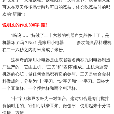
起吃完了一大堆荔枝。荔枝既甜，又有营养。我希望大家
可以在夏天多多品尝酸甜可口的荔枝，体会吃荔枝时的那
欢的“新闻”！
说明文的作文300字 篇3
“呜呜……”持续了二十六秒的机器声突然停止了，是
机器坏了吗？No！是家用小电器———多功能食品料理机
在二十六秒之内将米磨成了米粉。
这神奇的家用小电器是山东省著名商标九阳电器制造
厂生产的。它由主机、“三刀”和“四杯”组成。主机为这套
机器的心脏，做任何食品都有它的参与。三刀是钛合金材
料做成的，分别为“十”字刀、“S”字刀和“一”字刀。四杯为
一个豆浆杯、一个搅拌杯和两个料理杯。
“十”字刀和豆浆杯为一对组合。这对组合是专门搅拌
食物时用的。它们可以磨豆浆、做刨冰，使用起来十分得
快捷、方便。