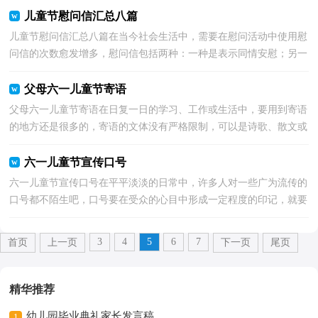
儿童节慰问信汇总八篇
儿童节慰问信汇总八篇在当今社会生活中，需要在慰问活动中使用慰
问信的次数愈发增多，慰问信包括两种：一种是表示同情安慰；另一
种是在节日表示问候。慰问信的注意事项有许多，你确定...
父母六一儿童节寄语
父母六一儿童节寄语在日复一日的学习、工作或生活中，要用到寄语
的地方还是很多的，寄语的文体没有严格限制，可以是诗歌、散文或
者随笔。怎么写寄语才能避免踩雷呢？下面是小编帮大...
六一儿童节宣传口号
六一儿童节宣传口号在平平淡淡的日常中，许多人对一些广为流传的
口号都不陌生吧，口号要在受众的心目中形成一定程度的印记，就要
使之句式简短，容易记忆。你知道什么样的口号才能算...
3
4
5
6
7
首页
上一页
下一页
尾页
精华推荐
幼儿园毕业典礼家长发言稿
1