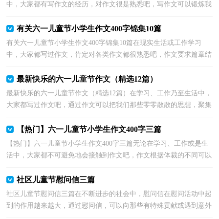
中，大家都有写作文的经历，对作文很是熟悉吧，写作文可以锻炼我
们的独处习惯，让自己的心静下来，思考自己未来的方向...
有关六一儿童节小学生作文400字锦集10篇
有关六一儿童节小学生作文400字锦集10篇在现实生活或工作学习
中，大家都写过作文，肯定对各类作文都很熟悉吧，作文要求篇章结
构完整，一定要避免无结尾作文的出现。怎么写作文才能...
最新快乐的六一儿童节作文（精选12篇）
最新快乐的六一儿童节作文（精选12篇）在学习、工作乃至生活中，
大家都写过作文吧，通过作文可以把我们那些零零散散的思想，聚集
在一块。相信写作文是一个让许多人都头痛的问题，下面是...
【热门】六一儿童节小学生作文400字三篇
【热门】六一儿童节小学生作文400字三篇无论在学习、工作或是生
活中，大家都不可避免地会接触到作文吧，作文根据体裁的不同可以
分为记叙文、说明文、应用文、议论文。写起作文...
社区儿童节慰问信三篇
社区儿童节慰问信三篇在不断进步的社会中，慰问信在慰问活动中起
到的作用越来越大，通过慰问信，可以向那些有特殊贡献或遇到意外
不幸的人表示慰问怎么写慰问信才能避免踩雷呢？下面...