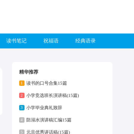
读书笔记
祝福语
经典语录
精华推荐
1
读书的口号合集15篇
2
小学竞选班长演讲稿(15篇)
3
小学毕业典礼致辞
4
防溺水演讲稿汇编15篇
5
元旦优秀讲话稿(15篇)