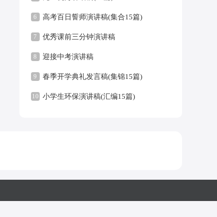
6
高考百日誓师演讲稿(集合15篇)
7
优秀课前三分钟演讲稿
8
迎接中考演讲稿
9
春季开学典礼发言稿(集锦15篇)
10
小学生环保演讲稿(汇编15篇)