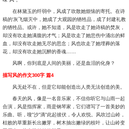
在林黛玉的纤弱中，风成了吹散她烦恼的寄托。在诗
稿的'灰飞烟灭中，她成了大观园的牺牲品，成了封建礼教
的牺牲品。或许，她不知道，风是吹走了她诗稿的焚灰，
却没有吹走她满腹的才气；风是吹走了她悲伤中涌出的鲜
血，却没有吹走她无尽的思念；风也吹走了她埋葬的落
花，却没有吹走她沉醉的香魂……
风啊，你到底是人间的美丽，还是血泪的化身？
描写风的作文300字 篇4
风无处不在，但是它却能创造出人类无法创造的美。
春天的风，像是一名音乐家，不信你听它与山雨一起
合演，风是指挥家，雨是钢琴家，它们谱写了一首美妙的
乐曲。听，嗖”沙”滴”此起彼伏，令人欢悦。风吹过山岭，
枯败的草重新长出嫩芽，树木抽出嫩绿的枝叶，让山岭变