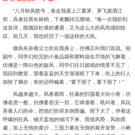
“八月秋风怒号，卷走我屋上三重茅。茅飞渡洒江
郊，高者挂罥长林梢，下者飘转沉塘坳。”每一次我听到
这首诗，既慨叹杜甫的遭遇，又为这么大的风而感到惊
叹。前几天，我也经历了一场这样的大风。
微风夹杂着尘土吹在我身上，仿佛正向我们宣战。校
园中，同学们吃完的小食品袋和塑料袋在尽情的飞舞着，
仿佛是一阵白色的旋风，同学们往日嬉戏的情景不见了，
我回到教室，望着蓝蓝的天空渐渐暗了下来，街上的行人
加快了脚步，有的还呼喊着，“要下雨了，要下雨了！”
风越来越大。风卷着雨，狂暴的扫荡着大街小巷，仿
佛老虎一般，仿佛要吞没一切，它肆虐着，吼叫着，风玩
弄着人们的伞，把他们吹得东倒西偏。雨下大了，伴着这
呼啸的狂风，铺天盖地的倾泻下来。雨借风势，风助雨
威，加上无情的黄沙，三股力量在无情的展开攻势，小树