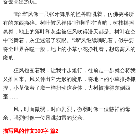
备去高出游玩。
“哗哗”风像一只张牙舞爪的怪兽嘶吼着，仿佛要将所
有的东西撕碎。树叶被风崔得“呼啦呼啦”直响，树枝摇摇
晃晃，地上的落叶和灰尘被狂风吹得漫天都是。树叶在空
中飞舞着，灰尘迷漫了双眼。“哗”风继续嘶吼着，似乎要
将全世界吞噬一般，地上的小草小花挣扎着，想逃离风的
魔爪。
狂风包围着我，让我寸步难行，往前走一步就会将我
又推回来。风又伸出它无形的魔爪，将地上的小草推搡抓
捏，小草像着了魔一样扭动这身体，大树被推得东倒西
歪……
风，时而微弱，时而剧烈，微弱时像一位慈祥的母
亲，强烈时像一位暴跳如雷的父亲。
描写风的作文300字 篇2