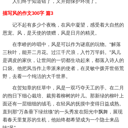
人们终于知道错了，又开始保护环境了。
描写风的作文300字 篇3
记不起有多少个夜晚，在风中凝望，感受着大自然的
恩宠。风，是天使的馈赠，风是日月的精灵。
在李峤的吟唱中，风是可以作为谜底的玩物。“解落
三秋叶，能开二月花。过江千尺浪，入竹万竿斜。”风儿
是调皮的家伙，让世间的一切都生动起来，都落入诗人的
口袋。他把风当作上帝派来的使者，在灵敏中拨开世俗荒
野，去看一个纯洁的大千世界。
在贺知章的狂草中，风是一双巧夺天工的手。在二月
的煦日下细心栽培、裁剪着柳树的叶儿。那新绿的柳叶上
面还有一层细细的绒毛，在轻风的抚摸中变得日益成熟。
直到那“万条垂下绿丝绦”的一头秀发在阳光中飘舞，展现
着春天里复苏的生机，他始终都希望成为一个隐士来品
味“风”。