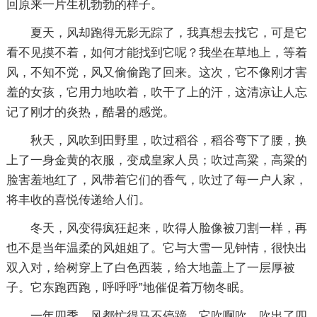
回原来一片生机勃勃的样子。
夏天，风却跑得无影无踪了，我真想去找它，可是它
看不见摸不着，如何才能找到它呢？我坐在草地上，等着
风，不知不觉，风又偷偷跑了回来。这次，它不像刚才害
羞的女孩，它用力地吹着，吹干了上的汗，这清凉让人忘
记了刚才的炎热，酷暑的感觉。
秋天，风吹到田野里，吹过稻谷，稻谷弯下了腰，换
上了一身金黄的衣服，变成皇家人员；吹过高粱，高粱的
脸害羞地红了，风带着它们的香气，吹过了每一户人家，
将丰收的喜悦传递给人们。
冬天，风变得疯狂起来，吹得人脸像被刀割一样，再
也不是当年温柔的风姐姐了。它与大雪一见钟情，很快出
双入对，给树穿上了白色西装，给大地盖上了一层厚被
子。它东跑西跑，呼呼呼”地催促着万物冬眠。
一年四季，风都忙得马不停蹄，它吹啊吹，吹出了四