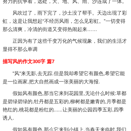
努力的抗争着，远处，天、地、风、雨、沙连成了一体。
风吹过了，雨下完了，沙土没了帮手。天边出现了彩
虹，这是让我想起“不经历风雨，怎么见彩虹。”一切变得
那么清爽，冷清的街道又变得热闹起来……
正因为有了这些千变万化的气候现象，我们的生活才
显得不那么单调
描写风的作文300字 篇7
"风"来无影,去无踪.但是我却希望它有颜色,希望它能
是一位画家,把大自然画成一张美丽的大海报.
假如风有颜色,那当它来到花园里,无论什么时候:草都
是碧绿碧绿的,牡丹都是五彩的,柳树都是嫩青的,月季都是
艳红的,桃花都是粉红的......让美丽的公园四季五彩,四季
诱人.
假如风有颜色,那么它来到小镇上,当春天来临时,我们