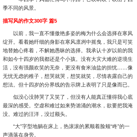
季不同的风景。
描写风的作文300字 篇5
以前，我一直不懂傲艳多姿的梅为什么会选择在寒风
绽开。看着她纤细的身影在寒风凛冽中摇曳，我只是可笑
地替她心疼着，不解她愚昧的选择。我承认十岁以前的我
和如今十四岁的我都还是个小孩。没有大灾大难的逆境生
活，没有强颜欢笑的无奈，更没有食米油盐的担忧……像
无忧无虑的稚子，想哭就哭，想笑就笑，尽情表露自己的
想法。但十四岁的分界线的告示牌上表明了只是像而已。
似没心没肺哭了又笑了，但没有人能真正懂得我心底
最深的感受。空虚和难过如来势汹涌的潮水，欲要把我淹
没。难过的汪洋，没过额头。
“大”字型地躺在床上，热滚滚的累顺着脸颊“咚”的一
声滴落在身旁。