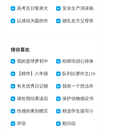
稿15篇
高考百日誓师大
会讲话稿
安全生产演讲稿
会发言稿15篇
以感动为题的作
15篇
婚礼女方父母答
文
谢词15篇
猜你喜欢
我的篮球梦初中
幼师培训心得体
作文
【精华】八年级
会(15篇)
队列比赛作文(10
语文说课稿3篇
有关优秀日记模
篇)
我有一个想法作
板集锦十篇
请给我结果读后
文300字（通用10
保护动物倡议书
感
伤感的离别赠言
篇）
(15篇)
精选学生描写小
评语
学的作文400字汇总
慰问信