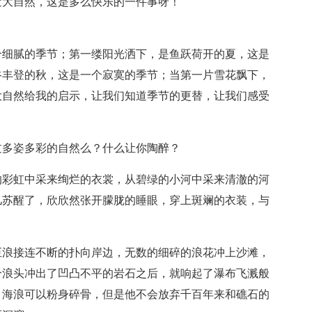
近大自然，这是多么快乐的一件事呀！
个细腻的季节；第一缕阳光洒下，是鱼跃荷开的夏，这是
谷丰登的秋，这是一个寂寞的季节；当第一片雪花飘下，
大自然给我的启示，让我们知道季节的更替，让我们感受
过多姿多彩的自然么？什么让你陶醉？
的彩虹中采来绚烂的衣裳，从碧绿的小河中采来清澈的河
儿苏醒了，欣欣然张开朦胧的睡眼，穿上斑斓的衣装，与
巨浪接连不断的扑向岸边，无数的细碎的浪花冲上沙滩，
个浪头冲出了凹凸不平的岩石之后，就响起了瀑布飞溅般
。海浪可以粉身碎骨，但是他不会放弃千百年来和礁石的