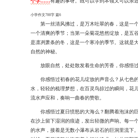
个字……
有趣的事呀。既可以学到本领又可以亲
小学作文700字 篇6
第一丝清风拂过，是万木吐翠的春，这是一
一个清爽的季节；当第一朵菊花悠然绽放，是五
是凛冽萧条的冬，这是一个寒冷的季节。这就是
自然的神秘。
放眼自然，处处散发着生命的芳香，你感悟
你感悟过初春的花儿绽放的声音么？从七色
水，轻轻的梳理梦想，在百灵鸟掠过的瞬间，花
流水声应和，奏响一曲春的赞歌。
你感悟过夏日愤怒的大海么？翻腾着泡沫的
在沙上留下湿润的痕迹，发出轻微的声响。每一
的水声，接着是无数小瀑布从岩石的巨洞里流下