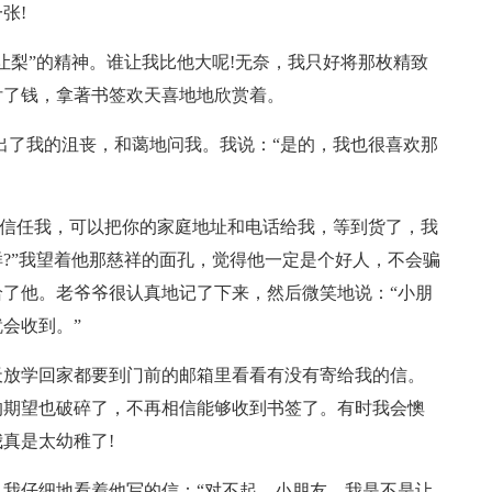
张!
让梨”的精神。谁让我比他大呢!无奈，我只好将那枚精致
付了钱，拿著书签欢天喜地地欣赏着。
看出了我的沮丧，和蔼地问我。我说：“是的，我也很喜欢那
你信任我，可以把你的家庭地址和电话给我，等到货了，我
?”我望着他那慈祥的面孔，觉得他一定是个好人，不会骗
了他。老爷爷很认真地记了下来，然后微笑地说：“小朋
会收到。”
天放学回家都要到门前的邮箱里看看有没有寄给我的信。
的期望也破碎了，不再相信能够收到书签了。有时我会懊
真是太幼稚了!
我仔细地看着他写的信：“对不起，小朋友，我是不是让