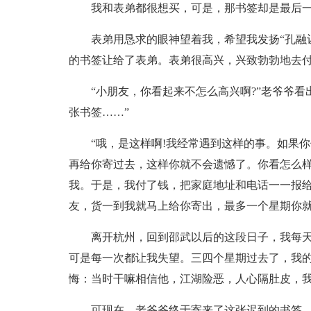
我和表弟都很想买，可是，那书签却是最后一
表弟用恳求的眼神望着我，希望我发扬“孔融
的书签让给了表弟。表弟很高兴，兴致勃勃地去
“小朋友，你看起来不怎么高兴啊?”老爷爷
张书签……”
“哦，是这样啊!我经常遇到这样的事。如果
再给你寄过去，这样你就不会遗憾了。你看怎么样
我。于是，我付了钱，把家庭地址和电话一一报给
友，货一到我就马上给你寄出，最多一个星期你就
离开杭州，回到邵武以后的这段日子，我每
可是每一次都让我失望。三四个星期过去了，我
悔：当时干嘛相信他，江湖险恶，人心隔肚皮，我
可现在，老爷爷终于寄来了这张迟到的书签，