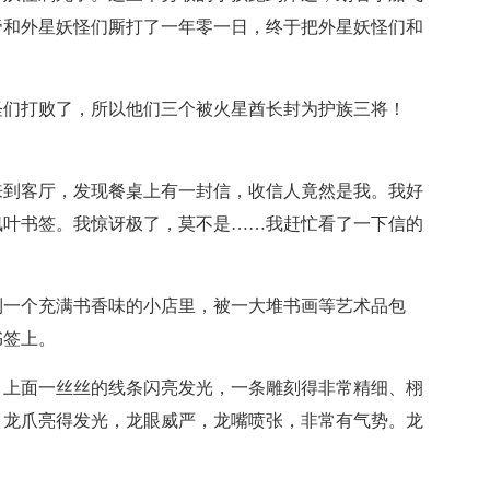
帝和外星妖怪们厮打了一年零一日，终于把外星妖怪们和
怪们打败了，所以他们三个被火星酋长封为护族三将！
来到客厅，发现餐桌上有一封信，收信人竟然是我。我好
枫叶书签。我惊讶极了，莫不是……我赶忙看了一下信的
到一个充满书香味的小店里，被一大堆书画等艺术品包
书签上。
，上面一丝丝的线条闪亮发光，一条雕刻得非常精细、栩
，龙爪亮得发光，龙眼威严，龙嘴喷张，非常有气势。龙