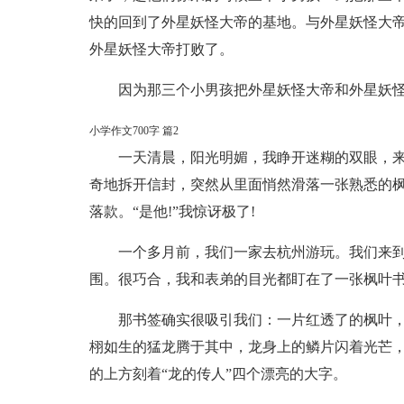
快的回到了外星妖怪大帝的基地。与外星妖怪大
外星妖怪大帝打败了。
因为那三个小男孩把外星妖怪大帝和外星妖
小学作文700字 篇2
一天清晨，阳光明媚，我睁开迷糊的双眼，
奇地拆开信封，突然从里面悄然滑落一张熟悉的
落款。“是他!”我惊讶极了!
一个多月前，我们一家去杭州游玩。我们来
围。很巧合，我和表弟的目光都盯在了一张枫叶
那书签确实很吸引我们：一片红透了的枫叶
栩如生的猛龙腾于其中，龙身上的鳞片闪着光芒
的上方刻着“龙的传人”四个漂亮的大字。