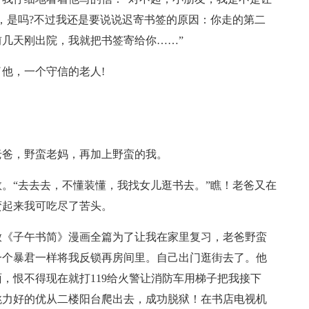
，是吗?不过我还是要说说迟寄书签的原因：你走的第二
几天刚出院，我就把书签寄给你……”
他，一个守信的老人!
老爸，野蛮老妈，再加上野蛮的我。
。“去去去，不懂装懂，我找女儿逛书去。”瞧！老爸又在
蛮起来我可吃尽了苦头。
放《子午书简》漫画全篇为了让我在家里复习，老爸野蛮
一个暴君一样将我反锁再房间里。自己出门逛街去了。他
，恨不得现在就打119给火警让消防车用梯子把我接下
跳力好的优从二楼阳台爬出去，成功脱狱！在书店电视机