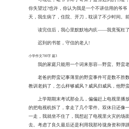
你失望过?也许，你认为我是一个不讲信用的爷爷
天，我生病了，住院、开刀，耽误了不少时间。前
读完信后，我心里默默地内疚——我竟冤枉了
迟到的书签，守信的老人!
小学作文700字 篇3
我的家庭只能用一个词来形容—野蛮。野蛮
老爸的野蛮记事薄里的野蛮事件可是数不胜数
教训老妈了，怎么样够威风？威风归威风，他野
上学期期末考试那会儿，偏偏赶上电视里播
的把电视机拆了，拿走了几个零件。双休日还像
一走，我就坐不住了，我想起了电视里火灾的场面
去。考虑了良久最后还是利用我那玲珑身资和弹