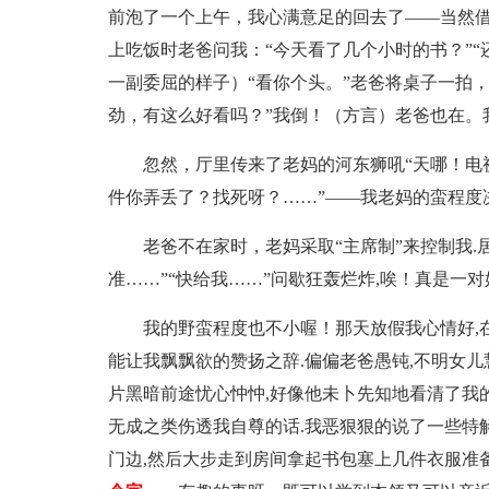
前泡了一个上午，我心满意足的回去了——当然
上吃饭时老爸问我：“今天看了几个小时的书？”
一副委屈的样子）“看你个头。”老爸将桌子一拍
劲，有这么好看吗？”我倒！（方言）老爸也在。
忽然，厅里传来了老妈的河东狮吼“天哪！电
件你弄丢了？找死呀？……”——我老妈的蛮程度
老爸不在家时，老妈采取“主席制”来控制我.
准……”“快给我……”问歇狂轰烂炸,唉！真是一对
我的野蛮程度也不小喔！那天放假我心情好,
能让我飘飘欲的赞扬之辞.偏偏老爸愚钝,不明女儿
片黑暗前途忧心忡忡,好像他未卜先知地看清了我
无成之类伤透我自尊的话.我恶狠狠的说了一些特解
门边,然后大步走到房间拿起书包塞上几件衣服准备