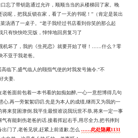
借口忘了带钥匙通过允许，顺顺当当的从楼梯回了家。晚
“还说呢，把我反锁在家，看了一天的书呢！”（肯定是装出
，菜汤洒了一桌子。“老子我经过书店看到你笑的那么起
我只有快快吃完饭，悻悻地回房复习了
视机坏了，我的《生死恋》就要开始了呀！……什么？零
决不亚于我老爸。
居高临下,盛气临人的颐指气使的对我发号施令.“不
好夫妻.
在老爸面前包着一本书看的如痴如醉,一心一意想博得几句
慧心,再一旁絮絮叨叨.先是为本人的成绩,继而又为我的一
的将来贫困潦倒.我平生最恨谁说我玩世不恭,将来一定一事
气有能刺伤老爸的话.接着挥起右手,用尽全力,把书摔到
出门了,老爸见状,赶紧上前道歉.怎么
……此处隐藏1131