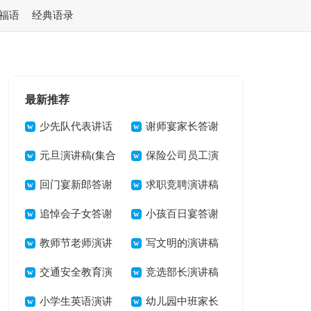
福语
经典语录
最新推荐
少先队代表讲话
谢师宴家长答谢
稿
元旦演讲稿(集合
词 15篇
保险公司员工演
15篇)
回门宴新郎答谢
讲稿精选15篇
求职竞聘演讲稿
词(汇编15篇)
追悼会子女答谢
小孩百日宴答谢
词
教师节老师演讲
词(9篇)
写文明的演讲稿
稿(15篇)
交通安全教育演
竞选部长演讲稿
讲稿
小学生英语演讲
集锦15篇
幼儿园中班家长