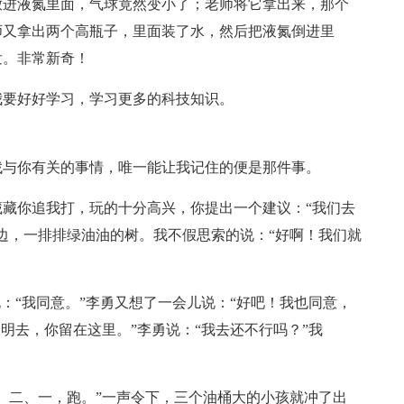
放进液氮里面，气球竟然变小了；老师将它拿出来，那个
师又拿出两个高瓶子，里面装了水，然后把液氮倒进里
发。非常新奇！
我要好好学习，学习更多的科技知识。
找与你有关的事情，唯一能让我记住的便是那件事。
藏你追我打，玩的十分高兴，你提出一个建议：“我们去
边，一排排绿油油的树。我不假思索的说：“好啊！我们就
：“我同意。”李勇又想了一会儿说：“好吧！我也同意，
明去，你留在这里。”李勇说：“我去还不行吗？”我
、二、一，跑。”一声令下，三个油桶大的小孩就冲了出