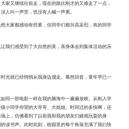
，大家又继续往前走，现在的路比刚才的又难走了一点，
，没人叫一声苦，也没有人喊一声累。
虽然大家都感动有些累，但同学们都兴高采烈，有的同学
也让我们感受到了大自然的美，亲身体会到集体活动的乐
年时光就已经悄悄从我身边溜走。蓦然回首，童年早已一
就如同一部电影一样在我的脑海中一遍遍放映。从刚入学
年级小同学仰望的大哥哥、大姐姐。时间过的多快啊，还
操场上，仿佛看到了以前我和我的朋友们嬉戏玩耍的身
朗的读书声。此时此刻，校园里的每个角落充满了我们快