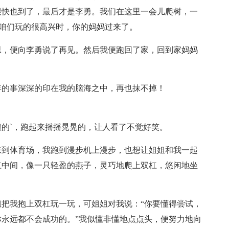
很快也到了，最后才是李勇。我们在这里一会儿爬树，一
在咱们玩的很高兴时，你的妈妈过来了。
思，便向李勇说了再见。然后我便跑回了家，回到家妈妈
年的事深深的印在我的脑海之中，再也抹不掉！
的`，跑起来摇摇晃晃的，让人看了不觉好笑。
来到体育场，我跑到漫步机上漫步，也想让姐姐和我一起
杠中间，像一只轻盈的燕子，灵巧地爬上双杠，悠闲地坐
把我抱上双杠玩一玩，可姐姐对我说：“你要懂得尝试，
永远都不会成功的。”我似懂非懂地点点头，便努力地向