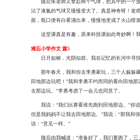
随后朱老师又拿起两个气球，把其中的一个
沾了液氮的气球又慢慢变大了。真是神奇呀！老
面，瓶口便有白雾涌出来，慢慢地变成了火山喷
这堂课真是有趣，原来科技课如此奇妙啊！
难忘小学作文 篇5
日月如梭，光阴似箭。我在记忆的长河中寻
那年春天，我和你去李勇家玩，三个人躲躲藏
田地那边玩吧！”我和李勇不约而同的看向田地那
去那边玩。”李勇考虑了一会儿也同意了。
我说：“我们比赛看谁先跑到田地那边。”你说
但是我妈妈不让我去田地那边。”我说：“那我和张
说：“意见一样。”
随后由我喊道：“准备好了，我们要跑了，三