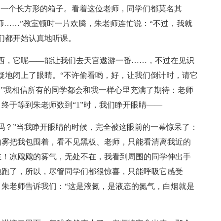
了一个长方形的箱子。看着这位老师，同学们都莫名其
师……”教室顿时一片欢腾，朱老师连忙说：“不过，我就
们都开始认真地听课。
西，它呢——能让我们去天宫遨游一番……，不过在见识
疑地闭上了眼睛。“不许偷看哟，好，让我们倒计时，请它
……”我相信所有的同学都会和我一样心里充满了期待：老师
终于等到朱老师数到“1”时，我们睁开眼睛——
吗？”当我睁开眼睛的时候，完全被这眼前的一幕惊呆了：
的雾把我包围着，看不见黑板、老师，只能看清离我近的
在！凉飕飕的雾气，无处不在，我看到周围的同学伸出手
地跑了，所以，尽管同学们都很惊喜，只能呼吸它感受
朱老师告诉我们：“这是液氮，是液态的氮气，白烟就是