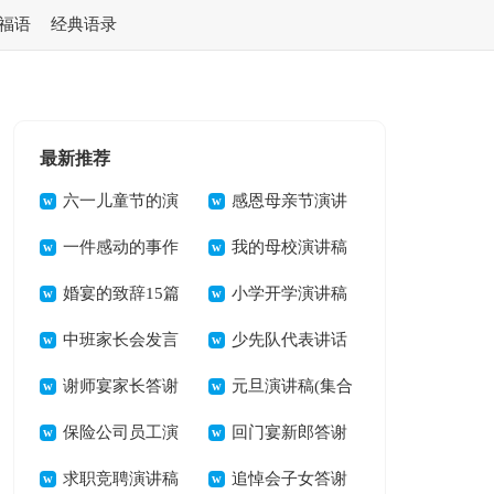
福语
经典语录
最新推荐
六一儿童节的演
感恩母亲节演讲
讲稿
一件感动的事作
稿21篇
我的母校演讲稿
文(集合15篇)
婚宴的致辞15篇
小学开学演讲稿
中班家长会发言
少先队代表讲话
稿15篇
谢师宴家长答谢
稿
元旦演讲稿(集合
词 15篇
保险公司员工演
15篇)
回门宴新郎答谢
讲稿精选15篇
求职竞聘演讲稿
词(汇编15篇)
追悼会子女答谢