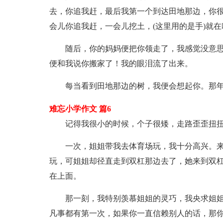
去，你追我赶，最后我第一个到达田地那边，你
会儿你追我赶，一会儿挖土，(这里用的是手)就
随后，你的妈妈便把你领走了，我感觉没意
便和我说你搬家了！我的眼泪流了出来。
每当看到田地那边的树，我便会想起你。那
难忘小学作文 篇6
记得我很小的时候，个子很矮，走路歪歪扭扭
一次，姐姐带我去体育场玩，我十分高兴。
玩，可姐姐却径直走到双杠那边去了，她来到双
在上面。
那一刻，我特别羡慕姐姐的灵巧，我央求姐姐
凡事都有第一次，如果你一直信赖别人的话，那你