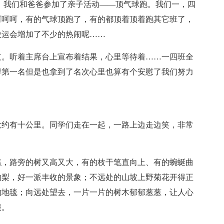
，我们和爸爸参加了亲子活动——顶气球跑。我们一，四
呵呵呵，有的气球顶跑了，有的都顶着顶着跑其它班了，
校运会增加了不少的热闹呢……
过。听着主席台上宣布着结果，心里等待着……一四班全
得第一名但是也拿到了名次心里也算有个安慰了我们努力
大约有十公里。同学们走在一起，一路上边走边笑，非常
瞧，路旁的树又高又大，有的枝干笔直向上、有的蜿蜒曲
的梨，好一派丰收的景象；不远处的山坡上野菊花开得正
的地毯；向远处望去，一片一片的树木郁郁葱葱，让人心
服。