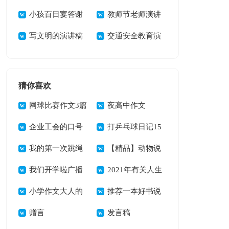
小孩百日宴答谢
词
教师节老师演讲
词(9篇)
写文明的演讲稿
稿(15篇)
交通安全教育演
讲稿
猜你喜欢
网球比赛作文3篇
夜高中作文
企业工会的口号
打乒乓球日记15
汇编35句
我的第一次跳绳
篇
【精品】动物说
比赛作文
我们开学啦广播
明文作文4篇
2021年有关人生
稿
小学作文大人的
格言座右铭49条
推荐一本好书说
唠叨
赠言
明文
发言稿