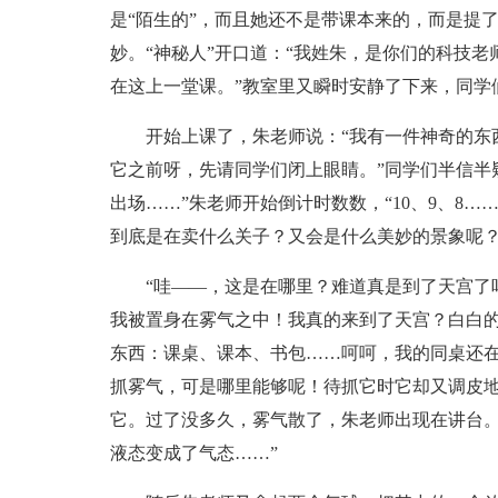
是“陌生的”，而且她还不是带课本来的，而是提
妙。“神秘人”开口道：“我姓朱，是你们的科技老
在这上一堂课。”教室里又瞬时安静了下来，同学
开始上课了，朱老师说：“我有一件神奇的东
它之前呀，先请同学们闭上眼睛。”同学们半信半
出场……”朱老师开始倒计时数数，“10、9、8
到底是在卖什么关子？又会是什么美妙的景象呢？
“哇——，这是在哪里？难道真是到了天宫了
我被置身在雾气之中！我真的来到了天宫？白白
东西：课桌、课本、书包……呵呵，我的同桌还
抓雾气，可是哪里能够呢！待抓它时它却又调皮
它。过了没多久，雾气散了，朱老师出现在讲台。
液态变成了气态……”