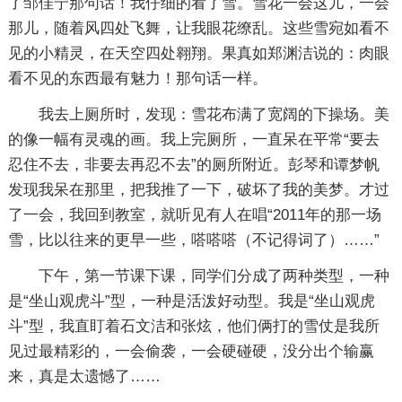
了邹佳宁那句话！我仔细的看了雪。雪花一会这儿，一会
那儿，随着风四处飞舞，让我眼花缭乱。这些雪宛如看不
见的小精灵，在天空四处翱翔。果真如郑渊洁说的：肉眼
看不见的东西最有魅力！那句话一样。
我去上厕所时，发现：雪花布满了宽阔的下操场。美
的像一幅有灵魂的画。我上完厕所，一直呆在平常“要去
忍住不去，非要去再忍不去”的厕所附近。彭琴和谭梦帆
发现我呆在那里，把我推了一下，破坏了我的美梦。才过
了一会，我回到教室，就听见有人在唱“2011年的那一场
雪，比以往来的更早一些，嗒嗒嗒（不记得词了）……”
下午，第一节课下课，同学们分成了两种类型，一种
是“坐山观虎斗”型，一种是活泼好动型。我是“坐山观虎
斗”型，我直盯着石文洁和张炫，他们俩打的雪仗是我所
见过最精彩的，一会偷袭，一会硬碰硬，没分出个输赢
来，真是太遗憾了……