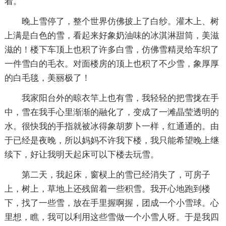
着。
晚上雪停了，整个世界仿佛披上了白纱。灌木上、树
上满是白色的雪，看起来好象奶油味的冰淇淋甜筒，美滋
滋的！楼下车顶上也积了许多白雪，仿佛雪精灵给车织了
一件雪白的毛衣。对面楼房的顶上也积了不少雪，象厚厚
的白毛毯，美丽极了！
我家阳台外的晾衣竿上也有雪，我轻轻的把雪拢在手
中，雪在我手心里渐渐的融化了，变成了一滩晶莹透明的
水。很快我的手指就被冰得象胡萝卜一样，红通通的。由
于已经是夜晚，所以妈妈不许我下楼，我只能希望晚上继
续下，好让我明天起床可以下楼去玩雪。
第二天，我起床，窗棂上的雪已经消失了，可房子
上，树上，草地上还残留着一些积雪。我开心地跑到楼
下，找了一些雪，放在手里握啊握，团成一个小雪球。心
里想，瞧，我可以利用这些雪做一个小雪人呀。于是我四