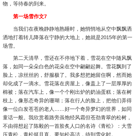
物，等待春的到来。
第一场雪作文7
当我们在夜晚静静地熟睡时，她悄悄地从空中飘飘洒
洒地打着转儿降落在宁静的大地上，她就是2015年的第一
场雪。
第二天清早，雪还在不停地下着，雪花在空中随风飘
落，如同一朵朵白色的花朵在空中翩翩起舞。雪花飘到了
脸上，凉丝丝的，舒服极了。我多想把她留住啊，然而她
却化成了一滴水。雪花落在房屋上，像盖上了一层厚厚的
棉被；落在汽车上，像一个个刚出炉的奶油蛋糕；落在树
枝上，像形态奇异的珊瑚；落在行人的脸上，把他们弄得
像一位白发苍苍的老人……好一个奇异梦幻的世界，如同
童话一般。我欣赏着路旁虽饱经风霜但苍劲青翠的松树，
不由得想起了陈毅的一首脍炙人口的名诗《青松》：大雪
压青松，青松挺且直。要知松高洁，待到雪化时。