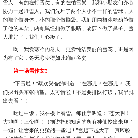
雪人，有的在打雪仗，有的在拍雪景。我和小朋友们齐心
协力一起堆雪人。我们先堆了两个大小不一样的雪球，大
的那个做身体，小的那个做脑袋。我们用两根冰糖葫芦做
了他的耳朵，两颗黑纽扣做了眼睛，胡萝卜做了鼻子。雪
人堆好了，我们开心极了。
啊，我爱寒冷的冬天，更爱纯洁美丽的雪花，正是因
为有了它，冬天彩变得如此绚丽多姿。
第一场雪作文3
“下雪啦！”蔡欢兴奋的叫道。“在哪儿？在哪儿？”我
们探出头东张西望。太可惜啦！不是要排队打饭，我早就
出去看了！
吃过中饭，我在楼上看雪。邹佳宁叫道：“苍天啊！
大地啊！上帝啊！（据说把她知道的所有神仙拎出来拜了
一遍）让雪来的更猛烈一些吧！”雪越下越大了，真应验