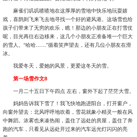
麻雀们叽叽喳喳地在这厚厚的雪地中快乐地玩耍嬉
戏，喜鹊则飞来飞去地寻找一个好的避风港。这场雪也给
孩子们带来了无穷的欢乐，瞧！那边的小朋友正在打雪仗
呢，目光再往右边移来，这几个小朋友正准备堆一个巨大
的雪人。“哈哈……”循着笑声望去，还有几位小朋友在滑
冰。
我爱冬天，爱她的风景，更爱这冬天的雪。
第一场雪作文8
一月二十五日下午四点 左右，窗外下起了茫茫大雪。
妈妈告诉我下雪了！我飞快地跑进阳台，打开窗户，
向窗外望去：北风呼呼地吹着，雪花就象小精灵一般在风
中舞蹈。浓雾也来凑热闹，盖住了远处的房屋，盖住了奔
跑的汽车，只看见从远处开过来的汽车远光灯闪闪的亮