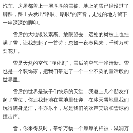
汽车、房屋都盖上一层厚厚的雪被。地上的雪已经没过了
脚踝，踩上去发出“咯吱、咯吱”的声音，走过的地方留下
一串深深的脚印。
雪后的大地银装素裹。放眼望去，远处的树枝上也挂
满了雪，让我想起了一首诗：忽如一夜春风来，千树万树
梨花开。
雪是天然的空气 “净化剂”，雪后的空气干净清新。雪
也是一个装饰家，把我们带进了一个一尘不染的童话般的
世界里。
雪后的世界是孩子们快乐的天堂，我邀上几个朋友打
起了雪仗，你追我赶地在雪地里狂奔。在冰天雪地里我们
玩得满身是汗，不亦乐乎，尽是我们的欢声笑语和雪球的
撞击声。
雪，你来得及时，带给万物一个厚厚的棉被，滋润万