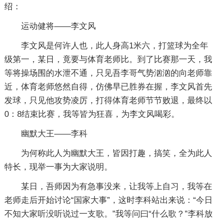
绍：
运动健将——李文风
李文风是何许人也，此人身高1米六，打篮球为全年
级第一，某日，竟要与体育老师比。到了比赛那一天，我
等将操场围的水泄不通，只见吾李哥气势汹汹的向老师靠
近，体育老师悠然自得，仿佛早已胜券在握，李文风首先
发球，只见他攻势凌厉，打得体育老师节节败退，最终以
0：8结束比赛，我等皆为狂喜，为李文风喝彩。
幽默大王——李科
为何称此人为幽默大王，皆因打趣，搞笑，全为此人
特长，现举一事为大家说明。
某日，吾师因为有急事没来，让我等上自习，我等在
老师走后开始讨论“国家大事”，这时李科站出来说：“今日
不知大家听没听说过一支歌。”我等问曰“什么歌？”李科放