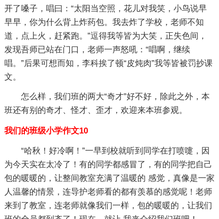
开了嗓子，唱曰：“太阳当空照，花儿对我笑，小鸟说早
早早，你为什么背上炸药包。我去炸了学校，老师不知
道，点上火，赶紧跑。”逗得我等皆为大笑，正失色间，
发现吾师已站在门口，老师一声怒吼：“唱啊，继续
唱。”后果可想而知，李科挨了顿“皮炖肉”我等皆被罚抄课
文。
怎么样，我们班的两大“奇才”好不好，除此之外，本
班还有别的奇才、怪才、歪才，欢迎来本班参观。
我们的班级小学作文10
“哈秋！好冷啊！”一早到校就听到同学在打喷嚏，因
为今天实在太冷了！有的同学都感冒了，有的同学把自己
包的暖暖的，让整间教室充满了温暖的 感觉，真像是一家
人温馨的情景，连导护老师看的都有羡慕的感觉呢！老师
来到了教室，连老师就像我们一样，包的暖暖的，让我们