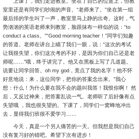
上课了，我们走进教室。坐在了自己的位置上，但教
室里还是有同学们吵闹的声音。“老师来了。”坐在第一组
最后排的学生叫了一声，教室里马上静的出奇。这时，气
势汹汹的英语老师来到教室，脸跟抹布一样似的说：“to
conduct a class。”“Good morning teacher！”同学们知趣
的答道。老师在讲台上瞄了我们一眼，说：“这次的考试
让我很失望，你们这次考的不好，是因为你们自己还是老
师呢……”哦，终于讲完了。他又在黑板上写了几道题。
说要让同学回答。oh my god，竟点了我的名字！他不怀
好意地说：来，这位同学，把你的答案念出来。”我心
想：什么！为什么要在我不会的题叫我答！我恨你啊！ 然
后，又反过神来，把答案乱说一气。老师听了后好像有点
失望哦 ，我也很失望的。下课了，同学们一窝蜂地冲出
去，显得我们班很不爱学习……
今天，真是一个另人痛苦的一天。但我想是我们自己
没有复习好的错吧。希望下次有进步！