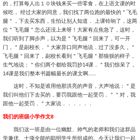
的，打算每人出１０块钱来买一些零食，在上语文课的时
候吃， 经过大家的同意，我们找了两位跑的最快的＂飞毛
腿＂，下去买东西，生怕让别人知道． 上课铃响了，这两
位＂飞毛腿＂怎么还没上来呀！大家有点焦急了，这时，
我们听到了脚步声，以为是＂飞毛腿＂回来了，可一开
门，＂是副校长．＂大家异口同声地说．过了没多久，＂
飞毛腿＂回来了，副校长看到＂飞毛腿＂那狼狈的样子，
生气地说：＂你们两个都给我罚抄14课．＂我们惊呆了，
14课是我们整本书篇幅最长的课文啊.....
这时，不知是谁用他那洪亮的声音，大声地说：＂是
我们叫他们下去买的，要罚我跟他一起受罚．＂＂对，我
跟他一起受罚．＂大家说．．．．．．
我们的班级小学作文8
我们这一班是由一位幽默、帅气的老师和我们这群品
学兼优、十项全能的聪明学生所组成的。今天让我们一起