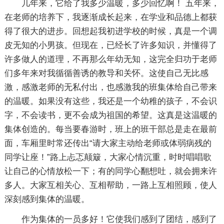
几年来，它给了我多少温暖，多少回忆啊！ 五年来，
在老师的培养下，我逐渐成长起来，在学业和品德上都获
得了很大的进步。回想起我初进学校的时候，真是一个调
皮无知的小男孩。但现在，已经长了许多知识，并懂得了
许多做人的道理，不再那么年幼无知，这完全归功于老师
们多年来对我循循善诱的教导和关怀。这使自己无比感
激，感激老师的无私付出，也感激我的班集体给自己带来
的温暖。如果没有这些，我还是一个幼稚的孩子，不会识
字，不会读书，更不会成为祖国的希望。这真是这温暖的
集体创造的。每当要春游时，班上的班干部总是走在最前
面，车厢里时常还传出“请大家主动给老师或体弱病残的
同学让座！”路上忐忑颠簸，大家心情沉重，时时唱唱歌
让自己的心情放松一下；有的同学心翻想吐，就会拥来许
多人。大家互相关心、互相帮助，一路上互相照顾，使人
深刻感到集体的温暖。
作为集体的一员多好！它使我们感到了团结，感到了