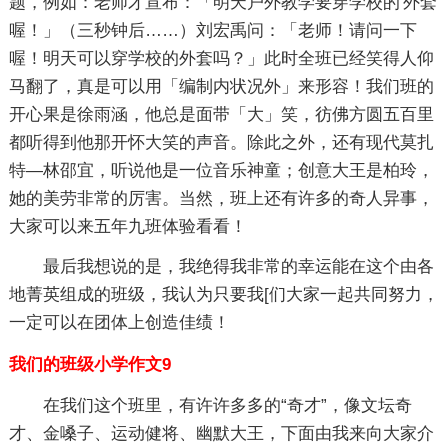
题，例如：老师才宣布：「明天户外教学要穿学校的'外套
喔！」（三秒钟后……）刘宏禹问：「老师！请问一下
喔！明天可以穿学校的外套吗？」此时全班已经笑得人仰
马翻了，真是可以用「编制内状况外」来形容！我们班的
开心果是徐雨涵，他总是面带「大」笑，彷佛方圆五百里
都听得到他那开怀大笑的声音。除此之外，还有现代莫扎
特—林邵宜，听说他是一位音乐神童；创意大王是柏玲，
她的美劳非常的厉害。当然，班上还有许多的奇人异事，
大家可以来五年九班体验看看！
最后我想说的是，我绝得我非常的幸运能在这个由各
地菁英组成的班级，我认为只要我[们大家一起共同努力，
一定可以在团体上创造佳绩！
我们的班级小学作文9
在我们这个班里，有许许多多的“奇才”，像文坛奇
才、金嗓子、运动健将、幽默大王，下面由我来向大家介