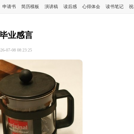
申请书
简历模板
演讲稿
读后感
心得体会
读书笔记
祝
毕业感言
-07-08 08:23:25