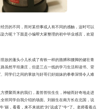
着经历的不同，而对某些事或人有不同的感触，这时可以
感染力呢？下面是小编帮大家整理的初中毕业感言，欢迎
谙世故的蓬头小儿长成了有铁一样的胳膊和腰脚的健壮青
之路虽然平坦康庄，但是三点一线的学习生活和读书、背
谊、同学们之间的掌故与好哥们好姐妹的拳拳深情令人难
八方攒聚而来的我们，羞答答怯生生，神秘而好奇地走进
是全班同学自我介绍的场面。刘丽生在南方长在北国，说
牛’丽，看看，来不来就把‘刘’说成了”牛“了。老师看着点