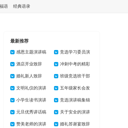
福语
经典语录
最新推荐
感恩主题演讲稿
竞选学习委员演
汇编14篇
酒店开业致辞
讲稿15篇
冲刺中考的精彩
婚礼新人致辞
演讲稿
班级竞选班干部
文明礼仪的演讲
发言稿
五年级家长会发
稿13篇
小学生读书演讲
言稿
竞选演讲稿集锦
稿(合集15篇)
元旦优秀讲话稿
15篇
关于安全的演讲
15篇
赞美老师的演讲
稿3篇
婚礼答谢宴致辞