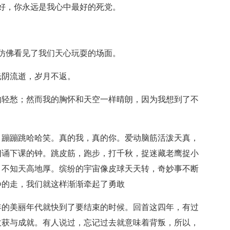
好，你永远是我心中最好的死党。
仿佛看见了我们天心玩耍的场面。
光阴流逝，岁月不返。
的轻愁；然而我的胸怀和天空一样晴朗，因为我想到了不
。蹦蹦跳哈哈笑。真的我，真的你。爱动脑筋活泼天真，
朗诵下课的钟。跳皮筋，跑步，打千秋，捉迷藏老鹰捉小
，不知天高地厚。缤纷的宇宙像皮球天天转，奇妙事不断
静的走，我们就这样渐渐牵起了勇敢
年的美丽年代就快到了要结束的时候。回首这四年，有过
收获与成就。有人说过，忘记过去就意味着背叛，所以，