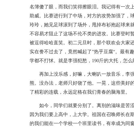
名簿傻了眼，而我们笑得擦眼泪。我记得有一次
助威。比赛进行到了中场，对方的攻势加强了，
玲玲，她见足球滚到了场外，甩掉布衫抱起球来就
不容易才阻止了这场不伦不类的进攻。比赛登时
被逗得哈哈直笑。初二元旦时，那个联欢会大家
实在誊不过去了，竟然喊起了”热乎豆腐“。最有
学都不打怵。就是李强犯愁，190斤的大托，怎
再加上没乐感，好嘛，大喇叭一放音乐，李
熊。没办法，老师只好饶了他。一晃，这些美好
了精彩的连载，永远定格在我们青春的脑海里。
如今，同学们就要分别了。离别的滋味是苦
因为我们要上高中，上大学。祖国在召唤师长在
的我们能在一个学校一个班里读书，有幸成为同