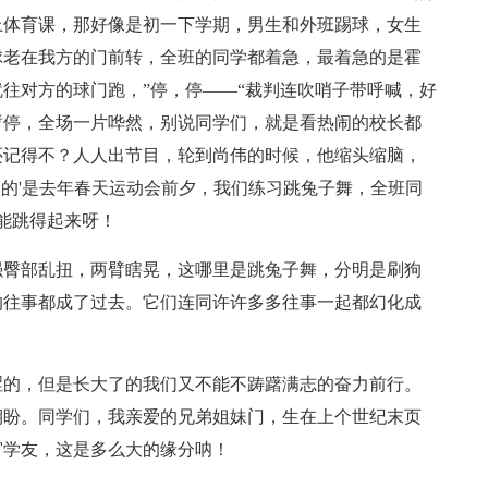
上体育课，那好像是初一下学期，男生和外班踢球，女生
球老在我方的门前转，全班的同学都着急，最着急的是霍
往对方的球门跑，”停，停——“裁判连吹哨子带呼喊，好
暂停，全场一片哗然，别说同学们，就是看热闹的校长都
还记得不？人人出节目，轮到尚伟的时候，他缩头缩脑，
趣的'是去年春天运动会前夕，我们练习跳兔子舞，全班同
么能跳得起来呀！
强臀部乱扭，两臂瞎晃，这哪里是跳兔子舞，分明是刷狗
的往事都成了过去。它们连同许许多多往事一起都幻化成
涩的，但是长大了的我们又不能不踌躇满志的奋力前行。
期盼。同学们，我亲爱的兄弟姐妹门，生在上个世纪末页
窗学友，这是多么大的缘分呐！