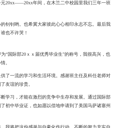
20xx——20xx年间，在木兰二中校园里我们三年一班
小的钊钊哟。也希冀大家彼此心心相印永志不忘。最后我
：谁也不许哭！
为“国际部20ｘｘ届优秀毕业生”的称号，我很高兴，也
心情。
提供了一流的学习和生活环境。感谢班主任及科任老师对
到了友谊的珍贵。
不断学习，才能在激烈的竞争中生存和发展。通过国际部
到了初中毕业证，也如愿以偿地申请到了美国马萨诸塞州
养，我将把这份感谢与自豪化作行动，不断的努力充实自