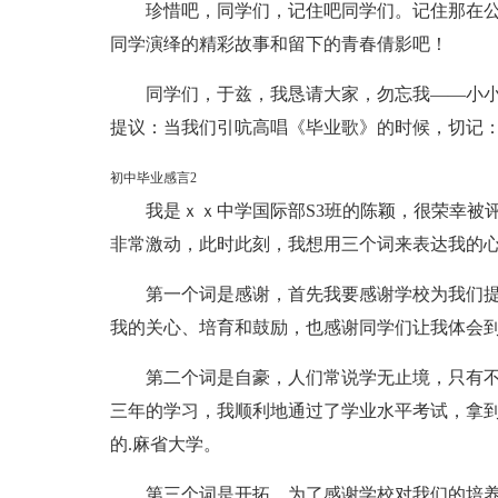
珍惜吧，同学们，记住吧同学们。记住那在公元
同学演绎的精彩故事和留下的青春倩影吧！
同学们，于兹，我恳请大家，勿忘我——小
提议：当我们引吭高唱《毕业歌》的时候，切记
初中毕业感言2
我是ｘｘ中学国际部S3班的陈颖，很荣幸被评
非常激动，此时此刻，我想用三个词来表达我的
第一个词是感谢，首先我要感谢学校为我们
我的关心、培育和鼓励，也感谢同学们让我体会
第二个词是自豪，人们常说学无止境，只有
三年的学习，我顺利地通过了学业水平考试，拿
的.麻省大学。
第三个词是开拓，为了感谢学校对我们的培