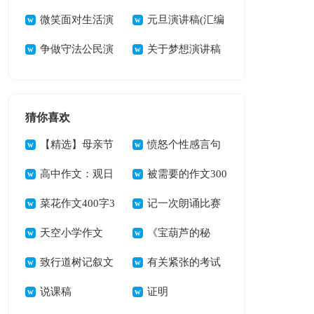
稿15篇
微笑面对生活演
14篇
元旦演讲稿(汇编
讲稿
争做守法公民演
15篇)
关于梦想演讲稿
讲稿
范文汇总九篇
猜你喜欢
【精选】母亲节
愤怒个性感言句
周记三篇
高中作文：观日
子40句
被需要的作文300
出
菜花作文400字3
字3篇
记一次朗诵比赛
篇
天空小学作文
作文4篇
《宝葫芦的秘
致行道树记叙文
密》读后感
有关紧张的考试
说课稿
作文300字汇总九篇
证明