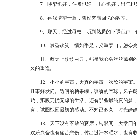
7、吵架也好，斗嘴也好，开心也好，出气也
8、再深情望一眼，曾经充满回忆的教室。
9、那天，经过母校，听到熟悉的下课低声，
10、晨昏欢笑，情如手足，义重泰山，怎奈
11、蓝天上缕缕白云，那是我心头丝丝离别
久的重逢。
12、小小的宇宙，天真的宇宙，欢欣的宇宙
凡事好发问。透明的糖果罐，缤纷的气球，风在
鸡，那段无忧无虑的生活。还有那些最纯真的梦
有，试图找回最初的感动。不知已多久，时光静
13、天下没有不散的宴席，转眼间，大学四
欢乐兴奋也有痛苦悲伤，付出过汗水泪水，也有