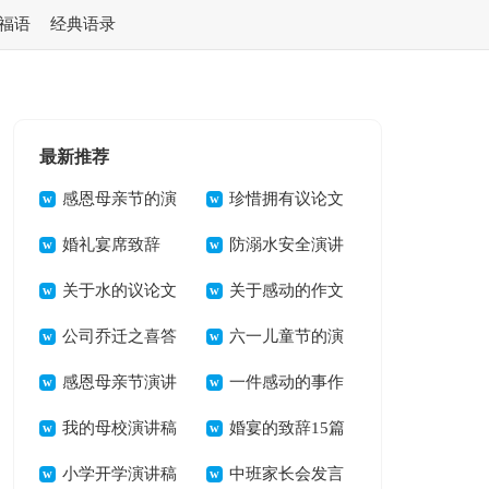
福语
经典语录
最新推荐
感恩母亲节的演
珍惜拥有议论文
讲稿
婚礼宴席致辞
防溺水安全演讲
关于水的议论文
稿(15篇)
关于感动的作文
公司乔迁之喜答
(汇编15篇)
六一儿童节的演
谢词
感恩母亲节演讲
讲稿
一件感动的事作
稿21篇
我的母校演讲稿
文(集合15篇)
婚宴的致辞15篇
小学开学演讲稿
中班家长会发言