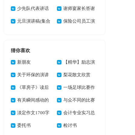
少先队代表讲话
稿15篇
谢师宴家长答谢
稿
元旦演讲稿(集合
词 15篇
保险公司员工演
15篇)
讲稿精选15篇
猜你喜欢
新朋友
【精华】励志演
关于环保的演讲
讲稿集锦6篇
梨花散文欣赏
稿
《草房子》读后
一场足球比赛作
感通用15篇
有关瞬间感动的
文(15篇)
与众不同的比赛
作文300字汇总10篇
淡定作文1700字
作文
会计专业实习总
委托书
结
检讨书