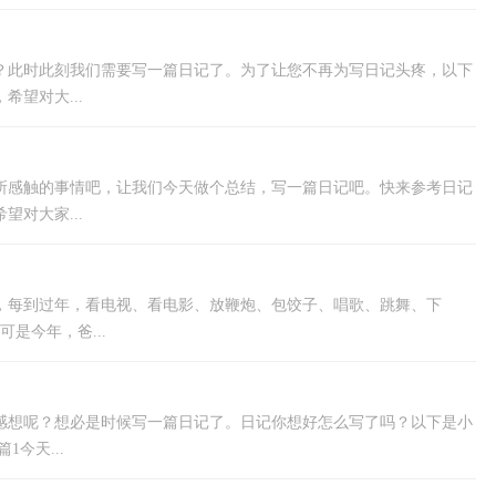
？此时此刻我们需要写一篇日记了。为了让您不再为写日记头疼，以下
望对大...
所感触的事情吧，让我们今天做个总结，写一篇日记吧。快来参考日记
对大家...
，每到过年，看电视、看电影、放鞭炮、包饺子、唱歌、跳舞、下
是今年，爸...
感想呢？想必是时候写一篇日记了。日记你想好怎么写了吗？以下是小
今天...