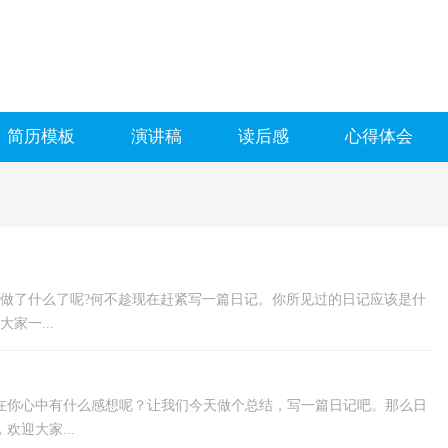
简历模板
演讲稿
读后感
心得体会
做了什么了呢?何不趁现在赶紧写一篇日记。你所见过的日记应该是什
家一...
在你心中有什么感想呢？让我们今天做个总结，写一篇日记吧。那么日
迎大家...