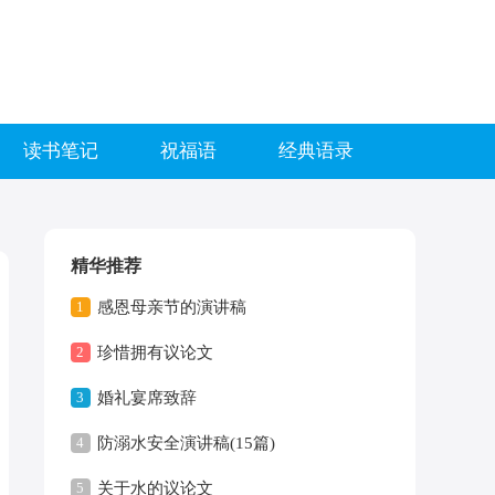
读书笔记
祝福语
经典语录
精华推荐
1
感恩母亲节的演讲稿
2
珍惜拥有议论文
3
婚礼宴席致辞
4
防溺水安全演讲稿(15篇)
5
关于水的议论文