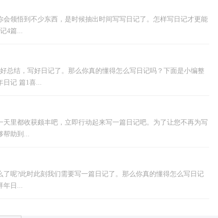
你会领悟到不少东西，是时候抽出时间写写日记了。怎样写日记才更能
篇...
好总结，写好日记了。那么你真的懂得怎么写日记吗？下面是小编整
 篇1喜...
一天里都收获颇丰吧，立即行动起来写一篇日记吧。为了让您不再为写
助到...
么了呢?此时此刻我们需要写一篇日记了。那么你真的懂得怎么写日记
日...