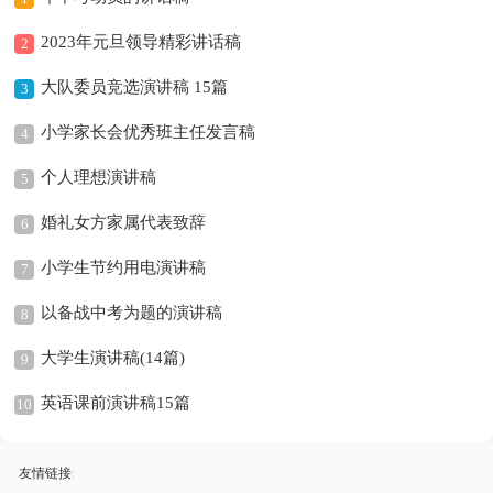
2023年元旦领导精彩讲话稿
2
大队委员竞选演讲稿 15篇
3
小学家长会优秀班主任发言稿
4
个人理想演讲稿
5
婚礼女方家属代表致辞
6
小学生节约用电演讲稿
7
以备战中考为题的演讲稿
8
大学生演讲稿(14篇)
9
英语课前演讲稿15篇
10
友情链接
: