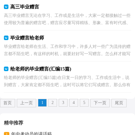
高三毕业赠言
高三毕业赠言无论在学习、工作或是生活中，大家一定都接触过一些
使用较为普遍的赠言吧，赠言应尽量写得精练、形象、富有时代感、
饱含深情，能给人带来回忆。赠言应该怎么写才好呢...
毕业赠言给老师
毕业赠言给老师在生活、工作和学习中，许多人对一些广为流传的赠
言都不陌生吧，有这样的时机，就要好好写一写赠言。怎么样才能写
出优秀的赠言呢？下面是小编为大家整理的毕业赠言给...
给老师的毕业赠言(汇编15篇)
给老师的毕业赠言(汇编15篇)在日复一日的学习、工作或生活中，说
到赠言，大家肯定都不陌生吧，这时可以将它们写成赠言。那么你有
了解过赠言吗？下面是小编精心整理的给老师的毕业赠...
1
2
3
4
5
首页
上一页
下一页
尾页
精华推荐
年中考动员的讲话稿
1