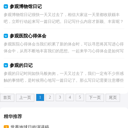
参观博物馆日记
参观博物馆日记很快一天又过去了，相信大家这一天里都收获颇丰
吧，立即行动起来写一篇日记吧。日记写什么内容才新颖、丰富呢？
以下是小编收集整理的参观博物馆日记，仅供参考，欢迎大...
参观医院心得体会
参观医院心得体会当我们积累了新的体会时，可以寻思将其写进心得
体会中，从而不断地丰富我们的思想。一起来学习心得体会是如何写
的吧，下面是小编整理的参观医院心得体会，仅供参考...
参观的日记
参观的日记时间如快马般匆匆，一天又过去了，我们一定有不少所感
触的事情吧，是时候用心地写一篇日记了。那么写日记需要注意哪些
问题呢？下面是小编收集整理的参观的日记，仅供参考，大...
1
2
3
4
5
首页
上一页
下一页
尾页
精华推荐
世界地球日的演讲稿
1