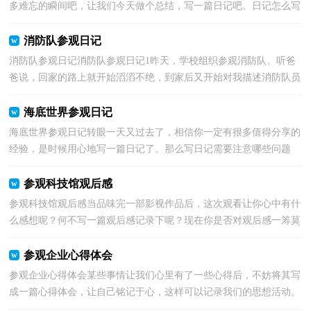
多难忘的瞬间吧，让我们今天做个总结，写一篇日记吧。日记怎么写
才合适呢？以下是小编为大家收集的参观动物园日记5篇...
消防队参观日记
消防队参观日记消防队参观日记1昨天，学校组织参观消防队。听爸
爸说，回家的路上就开始滔滔不绝，到家后又开始对我描述消防队员
的演习等。而最感兴趣的就是折被子，尤其听到我说我...
海底世界参观日记
海底世界参观日记转眼一天又过去了，相信你一定有很多值得分享的
经验，是时候用心地写一篇日记了。那么写日记需要注意哪些问题
呢？以下是小编整理的海底世界参观日记，欢迎阅读与收...
参观科技馆观后感
参观科技馆观后感当品味完一部影视作品后，这次观看让你心中有什
么感想呢？何不写一篇观后感记录下呢？现在你是否对观后感一筹莫
展呢？下面是小编帮大家整理的参观科技馆观后感，欢迎...
参观企业心得体会
参观企业心得体会某些事情让我们心里有了一些心得后，不妨将其写
成一篇心得体会，让自己铭记于心，这样可以记录我们的思想活动。
那么好的心得体会都具备一些什么特点呢？下面是小编...