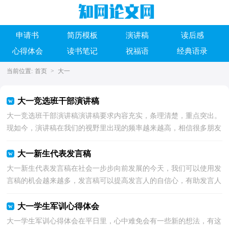
申请书
简历模板
演讲稿
读后感
心得体会
读书笔记
祝福语
经典语录
当前位置:
首页
>
大一
大一竞选班干部演讲稿
大一竞选班干部演讲稿演讲稿要求内容充实，条理清楚，重点突出。
现如今，演讲稿在我们的视野里出现的频率越来越高，相信很多朋友
都对写演讲稿感到非常苦恼吧，以下是小编为大家整理的...
大一新生代表发言稿
大一新生代表发言稿在社会一步步向前发展的今天，我们可以使用发
言稿的机会越来越多，发言稿可以提高发言人的自信心，有助发言人
更好地展现自己。大家知道发言稿怎么写才正确吗？以...
大一学生军训心得体会
大一学生军训心得体会在平日里，心中难免会有一些新的想法，有这