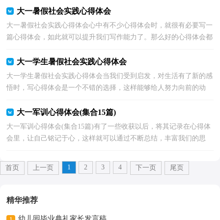
大一暑假社会实践心得体会
大一暑假社会实践心得体会心中有不少心得体会时，就很有必要写一
篇心得体会，如此就可以提升我们写作能力了。那么好的心得体会都
具备一些什么特点呢？以下是小编为大家收集的大一...
大一学生暑假社会实践心得体会
大一学生暑假社会实践心得体会当我们受到启发，对生活有了新的感
悟时，写心得体会是一个不错的选择，这样能够给人努力向前的动
力。是不是无从下笔、没有头绪？以下是小编收集整理的...
大一军训心得体会(集合15篇)
大一军训心得体会(集合15篇)有了一些收获以后，将其记录在心得体
会里，让自己铭记于心，这样就可以通过不断总结，丰富我们的思
想。相信许多人会觉得心得体会很难写吧，下面是小编收集...
1
2
3
4
首页
上一页
下一页
尾页
精华推荐
幼儿园毕业典礼家长发言稿
1