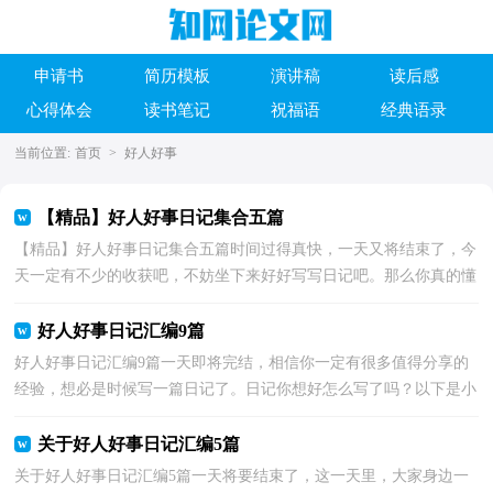
申请书
简历模板
演讲稿
读后感
心得体会
读书笔记
祝福语
经典语录
当前位置:
首页
>
好人好事
【精品】好人好事日记集合五篇
【精品】好人好事日记集合五篇时间过得真快，一天又将结束了，今
天一定有不少的收获吧，不妨坐下来好好写写日记吧。那么你真的懂
得怎么写日记吗？下面是小编整理的好人好事日记5篇，...
好人好事日记汇编9篇
好人好事日记汇编9篇一天即将完结，相信你一定有很多值得分享的
经验，想必是时候写一篇日记了。日记你想好怎么写了吗？以下是小
编为大家收集的好人好事日记9篇，欢迎大家借鉴与参考...
关于好人好事日记汇编5篇
关于好人好事日记汇编5篇一天将要结束了，这一天里，大家身边一