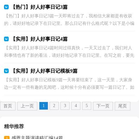
【热门】好人好事日记3篇
【热门】好人好事日记3篇一天即将过去了，我相信大家都是有收获
的，请好好地记录下在日记里。那么日记有什么格式呢？以下是小编
为大家收集的好人好事日记3篇，供大家参考借鉴，希望可...
【实用】好人好事日记4篇
【实用】好人好事日记4篇时间过得真快，一天又过去了，我们对人
和事情也有了新的看法，请好好地记录下在日记里。在写之前，要先
考虑好内容和结构喔！下面是小编帮大家整理的好人好事...
【实用】好人好事日记模板9篇
【实用】好人好事日记模板9篇一天将要结束了，这一天里，大家身
边一定有一些有趣的见闻吧，这时候十分有必须要写一篇日记了。如
何把日记做到重点突出呢？下面是小编为大家整理的好...
1
2
3
4
5
首页
上一页
下一页
尾页
精华推荐
感恩主题演讲稿汇编14篇
1