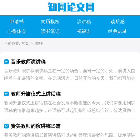
申请书
简历模板
演讲稿
读后感
心得体会
读书笔记
祝福语
经典语录
当前位置:
首页
>
教师
音乐教师演讲稿
音乐教师演讲稿演讲稿是在一定的场合，面对一定的听众，演讲人围
绕着主题讲话的文稿。在充满活力，日益开放的今天，我们都可能会
用到演讲稿，相信写演讲稿是一个让许多人都头痛的问题...
教师升旗仪式上讲话稿
教师升旗仪式上讲话稿在社会发展不断提速的今天，我们需要用到讲
话稿的情形越来越多，讲话稿可以起到指引或总结会议，传达贯彻上
级精神等作用。你写讲话稿时总是无从下笔？以下是小...
赞美教师的演讲稿15篇
赞美教师的演讲稿15篇演讲稿可以起到整理演讲者的思路、提示演讲