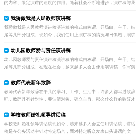
的内容、限定演讲的速度的作用。随着社会不断地进步，演讲稿与我
们的生活息息相关，那么问题来了，到底应如何写一...
我骄傲我是人民教师演讲稿
我骄傲我是人民教师演讲稿演讲稿的格式由称谓、开场白、主干、结
尾等几部分组成。现如今，我们使用上演讲稿的情况与日俱增，演讲
稿的注意事项有许多，你确定会写吗？下面是小编为大...
幼儿园教师爱与责任演讲稿
幼儿园教师爱与责任演讲稿演讲稿的格式由称谓、开场白、主干、结
尾等几部分组成。在现在社会，越来越多人会去使用演讲稿，你写演
讲稿时总是没有新意？以下是小编精心整理的幼儿园...
教师代表新年致辞
教师代表新年致辞在平凡的学习、工作、生活中，许多人都写过致辞
吧，致辞具有针对性，要认清对象、确立主旨。那么什么样的致辞才
是好的致辞呢？下面是小编帮大家整理的教师代表新年...
学校教师婚礼领导讲话稿
学校教师婚礼领导讲话稿现如今，越来越多人会去使用讲话稿，讲话
稿是在公务活动中针对特定场合，面对特定听众发表口头讲话的文
稿。相信很多朋友都对写讲话稿感到非常苦恼吧，下面是...