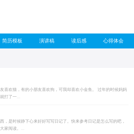
简历模板
演讲稿
读后感
心得体会
友喜欢猫，有的小朋友喜欢狗，可我却喜欢小金鱼。 过年的时候妈妈
打了一...
西，是时候静下心来好好写写日记了。快来参考日记是怎么写的吧，
家阅读。...