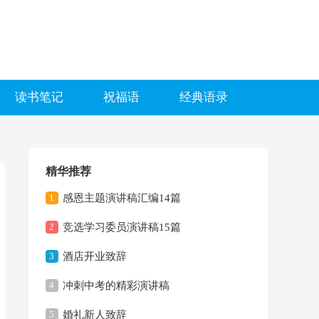
读书笔记
祝福语
经典语录
精华推荐
1
感恩主题演讲稿汇编14篇
2
竞选学习委员演讲稿15篇
3
酒店开业致辞
4
冲刺中考的精彩演讲稿
5
婚礼新人致辞