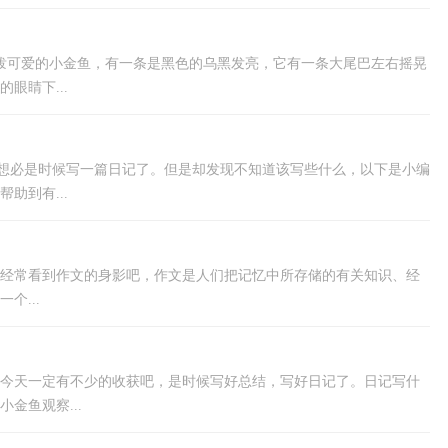
泼可爱的小金鱼，有一条是黑色的乌黑发亮，它有一条大尾巴左右摇晃
眼睛下...
，想必是时候写一篇日记了。但是却发现不知道该写些什么，以下是小编
助到有...
经常看到作文的身影吧，作文是人们把记忆中所存储的有关知识、经
个...
今天一定有不少的收获吧，是时候写好总结，写好日记了。日记写什
金鱼观察...