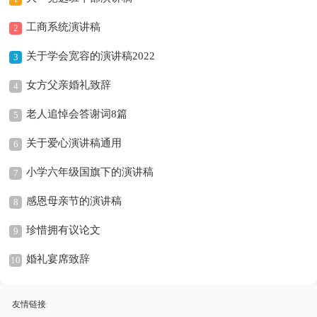
工商系统演讲稿
2
关于学会宽容的演讲稿2022
3
女方父亲婚礼致辞
4
老人追悼会答谢词8篇
5
关于爱心演讲稿通用
6
小学六年级国旗下的演讲稿
7
感恩母亲节的演讲稿
8
珍惜拥有议论文
9
婚礼宴席致辞
10
友情链接
: