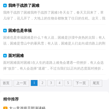
我终于战胜了困难
我终于战胜了困难我终于战胜了困难1冬天去了，春天又回来了，草
儿绿了，花儿开了，大地上的生物全都恢复了往日的生机。这天，我
们一家三口去郊外爬山，感受春天的气息，领略大自然的风光...
困难也是幸福
困难也是幸福困难是什么？有人说，困难是沙漠中炎热的太阳；有人
说，困难是雪山中的暴风雪；有人说，困难是人们走向成功路上的荆
棘，让人们难以逾越；而我却要说，困难是是黎明前的黑暗，是希
望...
面对困难
面对困难面对困难1在人生的道路上难免会遭遇一些挫折，有人会选
择“放弃”，有人会选择“逃避”，不过当我们以正向的态度面对挫折，
或许会学到一些不同的事呵！ 你听过大画家梵高的...
1
2
3
4
5
首页
上一页
下一页
尾页
精华推荐
大一竞选班干部演讲稿
1