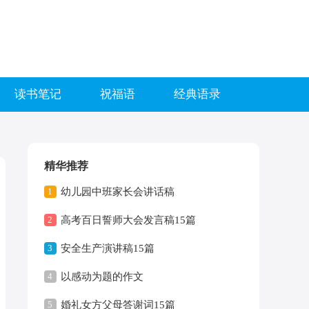
读书笔记
祝福语
经典语录
精华推荐
1
幼儿园中班家长会讲话稿
2
高考百日誓师大会发言稿15篇
3
安全生产演讲稿15篇
4
以感动为题的作文
5
婚礼女方父母答谢词15篇