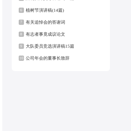
6
植树节演讲稿(14篇)
7
有关追悼会的答谢词
8
有志者事竟成议论文
9
大队委员竞选演讲稿15篇
10
公司年会的董事长致辞