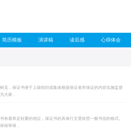
简历模板
演讲稿
读后感
心得体会
鲜见，保证书便于上级组织或集体根据保证者所保证的内容实施监督
大家...
书有着举足轻重的地位，保证书的具体行文需依照一般书信的格式。
候审保...