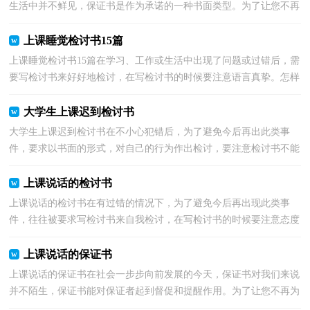
生活中并不鲜见，保证书是作为承诺的一种书面类型。为了让您不再
为写保证书头疼，下面是小编精心整理的上课不说话...
上课睡觉检讨书15篇
上课睡觉检讨书15篇在学习、工作或生活中出现了问题或过错后，需
要写检讨书来好好地检讨，在写检讨书的时候要注意语言真挚。怎样
写检讨书才能做到语言准确呢？下面是小编整理的上...
大学生上课迟到检讨书
大学生上课迟到检讨书在不小心犯错后，为了避免今后再出此类事
件，要求以书面的形式，对自己的行为作出检讨，要注意检讨书不能
写成流水账。还是对检讨书一筹莫展吗？以下是小编收集整...
上课说话的检讨书
上课说话的检讨书在有过错的情况下，为了避免今后再出现此类事
件，往往被要求写检讨书来自我检讨，在写检讨书的时候要注意态度
要诚恳、端正。相信很多朋友都对写检讨书感到非常苦...
上课说话的保证书
上课说话的保证书在社会一步步向前发展的今天，保证书对我们来说
并不陌生，保证书能对保证者起到督促和提醒作用。为了让您不再为
写保证书头疼，下面是小编整理的上课说话的保证书...