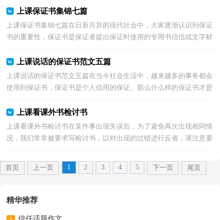
上课保证书集锦七篇
上课保证书集锦七篇在日新月异的现代社会中，大家逐渐认识到保证
书的重要性，保证书是保证者提出保证时使用的专用书信信或文字材
料。你所见过的保证书是什么样的呢？以下是小编帮...
上课说话的保证书范文五篇
上课说话的保证书范文五篇在当今社会生活中，越来越多的事务都会
使用到保证书，保证书是个人信用的保证。那么什么样的保证书才是
有效的呢？以下是小编帮大家整理的上课说话的保证...
上课看课外书检讨书
上课看课外书检讨书在某件事出现失误后，为了避免再次出现相同情
况，我们常常被要求写检讨书，以对出现的过错进行反省，请注意要
带着改错的决心去写检讨书。你还在对写检讨书感到一...
1
2
3
4
5
首页
上一页
下一页
尾页
精华推荐
信任话题作文
1