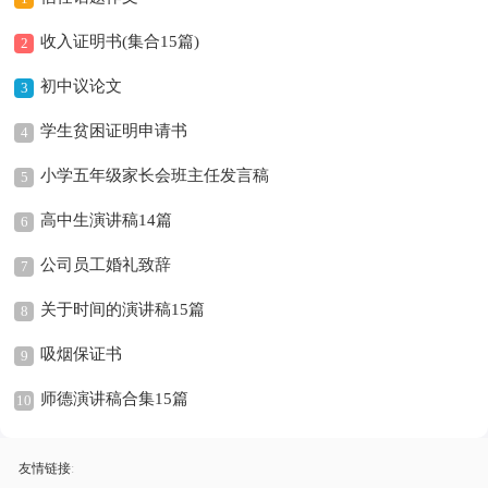
收入证明书(集合15篇)
2
初中议论文
3
学生贫困证明申请书
4
小学五年级家长会班主任发言稿
5
高中生演讲稿14篇
6
公司员工婚礼致辞
7
关于时间的演讲稿15篇
8
吸烟保证书
9
师德演讲稿合集15篇
10
友情链接
: