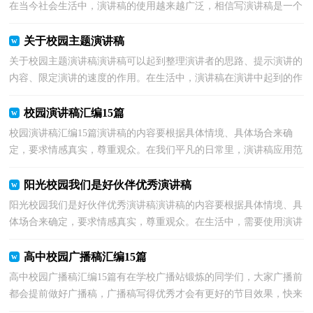
在当今社会生活中，演讲稿的使用越来越广泛，相信写演讲稿是一个
让许多人都头痛的问题，以下是小编收集整理的爱我校...
关于校园主题演讲稿
关于校园主题演讲稿演讲稿可以起到整理演讲者的思路、提示演讲的
内容、限定演讲的速度的作用。在生活中，演讲稿在演讲中起到的作
用越来越大，你知道演讲稿怎样才能写的好吗？以下...
校园演讲稿汇编15篇
校园演讲稿汇编15篇演讲稿的内容要根据具体情境、具体场合来确
定，要求情感真实，尊重观众。在我们平凡的日常里，演讲稿应用范
围愈来愈广泛，那么，怎么去写演讲稿呢？下面是小编帮大家...
阳光校园我们是好伙伴优秀演讲稿
阳光校园我们是好伙伴优秀演讲稿演讲稿的内容要根据具体情境、具
体场合来确定，要求情感真实，尊重观众。在生活中，需要使用演讲
稿的事情愈发增多，那么你有了解过演讲稿吗？下面是小...
高中校园广播稿汇编15篇
高中校园广播稿汇编15篇有在学校广播站锻炼的同学们，大家广播前
都会提前做好广播稿，广播稿写得优秀才会有更好的节目效果，快来
参考广播稿是怎么写的吧！下面是小编整理的高中校园...