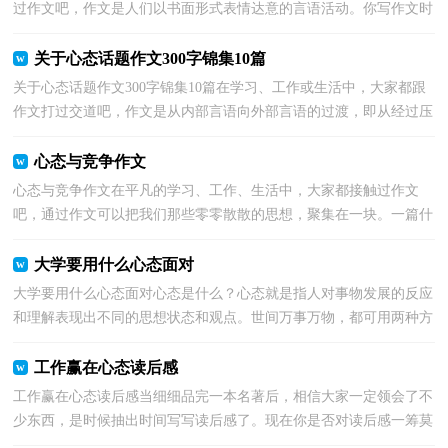
过作文吧，作文是人们以书面形式表情达意的言语活动。你写作文时
总是无从下笔？下面是小编精心整理的以心态为话题...
关于心态话题作文300字锦集10篇
关于心态话题作文300字锦集10篇在学习、工作或生活中，大家都跟
作文打过交道吧，作文是从内部言语向外部言语的过渡，即从经过压
缩的简要的、自己能明白的语言，向开展的、具有规范...
心态与竞争作文
心态与竞争作文在平凡的学习、工作、生活中，大家都接触过作文
吧，通过作文可以把我们那些零零散散的思想，聚集在一块。一篇什
么样的作文才能称之为优秀作文呢？下面是小编为大家收...
大学要用什么心态面对
大学要用什么心态面对心态是什么？心态就是指人对事物发展的反应
和理解表现出不同的思想状态和观点。世间万事万物，都可用两种方
式去看待，一个是正面的，积极地；一个是负面的，消极的...
工作赢在心态读后感
工作赢在心态读后感当细细品完一本名著后，相信大家一定领会了不
少东西，是时候抽出时间写写读后感了。现在你是否对读后感一筹莫
展呢？下面是小编为大家整理的工作赢在心态读后感...