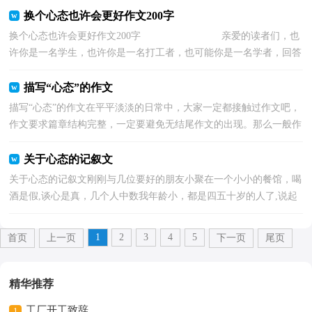
换个心态也许会更好作文200字
换个心态也许会更好作文200字 亲爱的读者们，也
许你是一名学生，也许你是一名打工者，也可能你是一名学者，回答
我一个问题好吗 第一个问题；你面对自己...
描写“心态”的作文
描写“心态”的作文在平平淡淡的日常中，大家一定都接触过作文吧，
作文要求篇章结构完整，一定要避免无结尾作文的出现。那么一般作
文是怎么写的呢？下面是小编收集整理的描写“心态...
关于心态的记叙文
关于心态的记叙文刚刚与几位要好的朋友小聚在一个小小的餐馆，喝
酒是假,谈心是真，几个人中数我年龄小，都是四五十岁的人了,说起
陈年往事人情冷暖,大家都是感慨颇多。赵哥已经年...
1
2
3
4
5
首页
上一页
下一页
尾页
精华推荐
工厂开工致辞
1