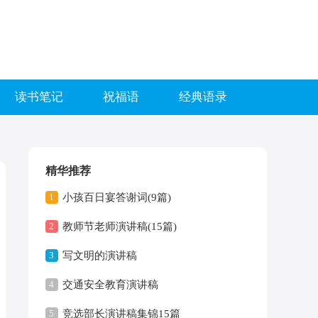
读书笔记
祝福语
经典语录
精华推荐
1
小孩百日宴答谢词(9篇)
2
教师节老师演讲稿(15篇)
3
写文明的演讲稿
4
交通安全教育演讲稿
5
竞选部长演讲稿集锦15篇