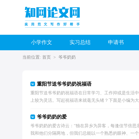
小学作文
实习总结
申请书
当前位置:
首页
>
爷爷奶奶
重阳节送爷爷奶奶祝福语
重阳节送爷爷奶奶祝福语在日常学习、工作抑或是生活中
上较为灵活。写起祝福语来就毫无头绪？下面是小编为大家
爷爷奶奶的爱
爷爷奶奶的爱古诗云：“独在异乡为异客，每逢佳节倍思
我和他们分隔两地，但我们总能以一个熟悉的眼神、一个简