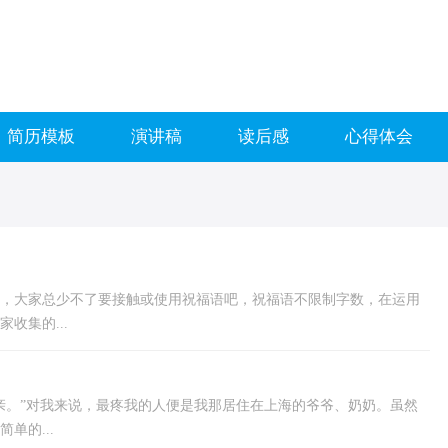
简历模板
演讲稿
读后感
心得体会
，大家总少不了要接触或使用祝福语吧，祝福语不限制字数，在运用
收集的...
亲。”对我来说，最疼我的人便是我那居住在上海的爷爷、奶奶。虽然
单的...