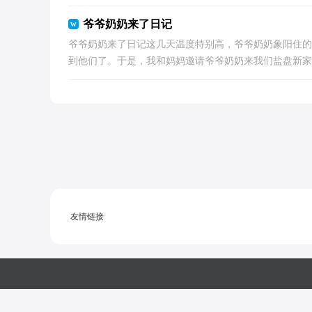
爷爷奶奶来了日记
爷爷奶奶来了日记这几天温度特别高，爷爷奶奶象阳住的
到他们了。于是，我和妈妈邀请爷爷奶奶来我们盐盘新家做
友情链接
: